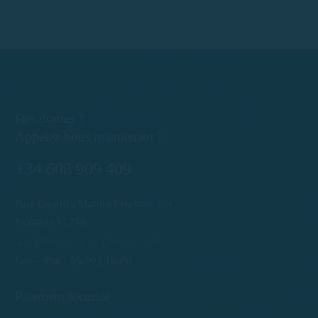
Des doutes ?
Appelez-nous maintenant !
+34 608 909 409
Port Esportiu Marina Palamós, s/n
Palamós 17230
info@rentboatscostabrava.com
Lun - dim : 09:00 | 18:00
Paiement sécurisé