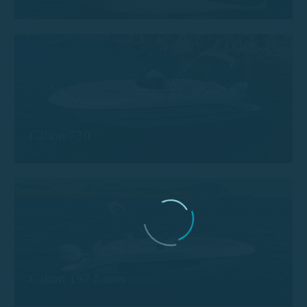
Calion 730
Calion 197 Leros