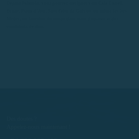
Depuis Palamós, vous pourrez naviguer vers Cala Castell,
Begur, Platja d’Aro, Sant Feliu de Guíxols ou même les îles
Medes, en fonction du temps dont vous disposez et des
conditions de mer.
Des doutes ?
Appelez-nous maintenant !