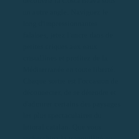
découvrir la Costa Brava sous
un autre angle. Naviguez le
long d'impressionnantes
falaises, jetez l'ancre dans de
petites criques aux eaux
cristallines et profitez de la
Méditerranée en toute liberté.
Chaque sortie est l'occasion de
déconnecter, de se détendre et
d'admirer certains des paysages
les plus spectaculaires du
littoral catalan. Que vous
recherchiez la tranquillité ou