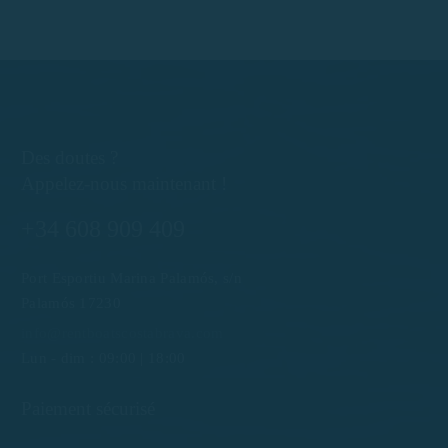
Des doutes ?
Appelez-nous maintenant !
+34 608 909 409
Port Esportiu Marina Palamós, s/n
Palamós 17230
info@rentboatscostabrava.com
Lun - dim : 09:00 | 18:00
Paiement sécurisé