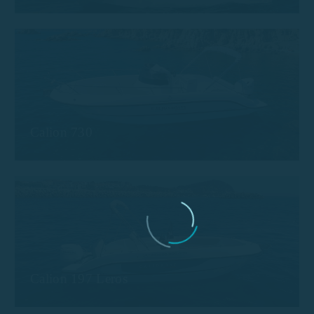
Calion 730
Calion 197 Leros