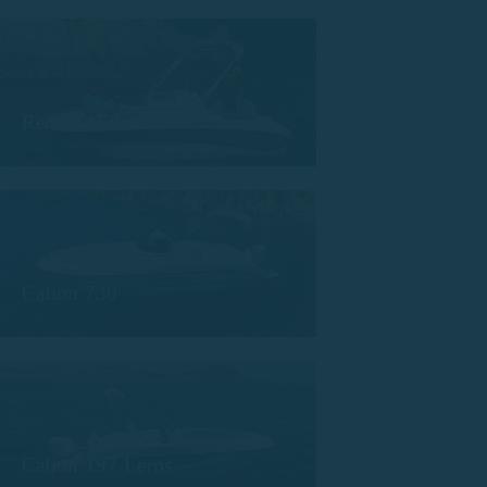
Remus 450
Calion 730
Calion 197 Leros