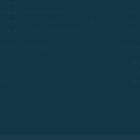
de bateaux sans permis à Begur
Locat
de bateaux sans permis à S'Agaró
Locat
e bateaux sans permis à Sant Feliu de Guíxols
Locati
de bateaux sans permis à Tossa de Mar
Locat
 bateaux Costa Brava
Règlemen
Politi
Avis j
tique
Politi