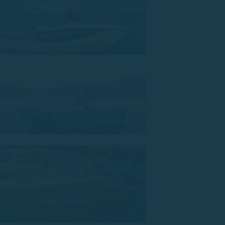
Trimarchi 57S
Trimarchi 53s
Remus 620