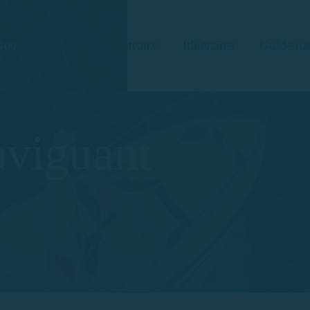
Bateaux
Itinéraires
Guide na
409
aviguant