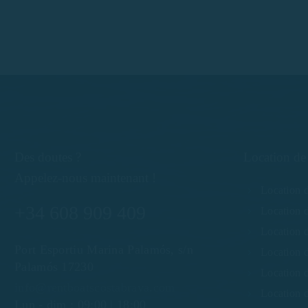
Des doutes ?
Location de
Appelez-nous maintenant !
Location 
+34 608 909 409
Location 
Location d
Port Esportiu Marina Palamós, s/n
Location d
Palamós 17230
Location d
info@rentboatscostabrava.com
Location 
Lun - dim : 09:00 | 18:00