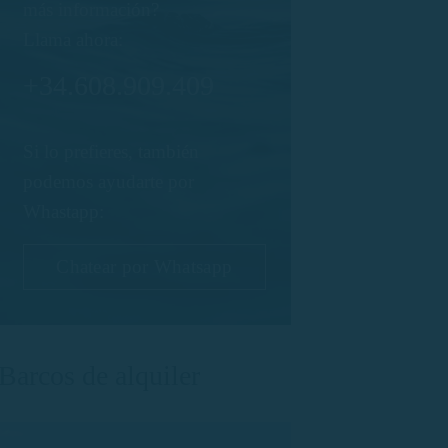
más información?
Llama ahora:
+34.608.909.409
Si lo prefieres, también
podemos ayudarte por
Whastapp:
Chatear por Whatsapp
Barcos de alquiler