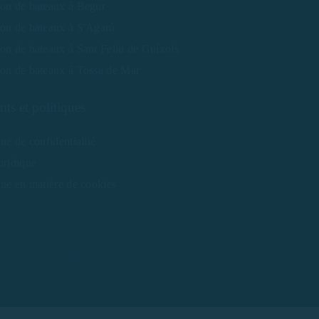
ion de bateaux à Begur
ion de bateaux à S'Agaró
on de bateaux à Sant Feliu de Guíxols
ion de bateaux à Tossa de Mar
ts et politiques
que de confidentialité
uridique
que en matière de cookies