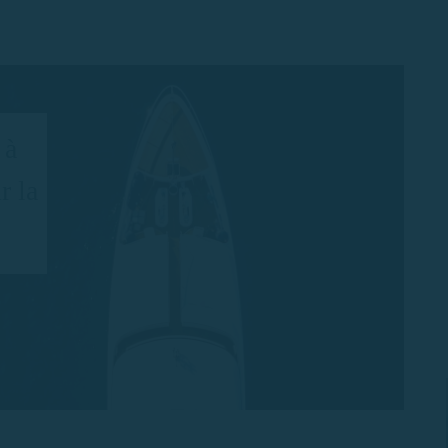
 à
r la