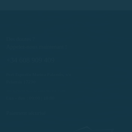
Des doutes ?
Appelez-nous maintenant !
+34 608 909 409
Port Esportiu Marina Palamós, s/n
Palamós 17230
info@rentboatscostabrava.com
Lun - dim : 09:00 | 18:00
Paiement sécurisé