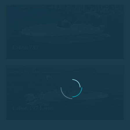
Calion 730
Calion 197 Leros