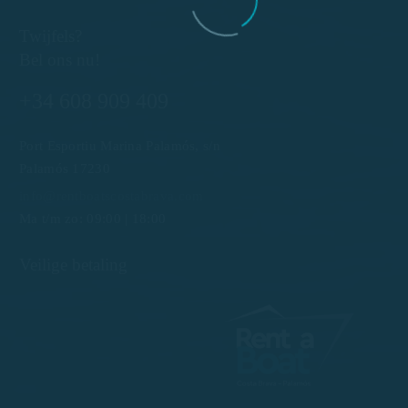
Twijfels?
Bel ons nu!
+34 608 909 409
Port Esportiu Marina Palamós, s/n
Palamós 17230
info@rentboatscostabrava.com
Ma t/m zo: 09:00 | 18:00
Veilige betaling