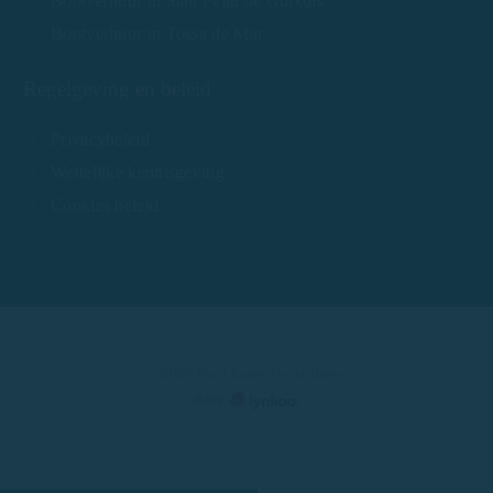
Bootverhuur in Sant Feliu de Guíxols
Bootverhuur in Tossa de Mar
Regelgeving en beleid
Privacybeleid
Wettelijke kennisgeving
Cookies beleid
© 2025 Boot huren Costa Brava
door