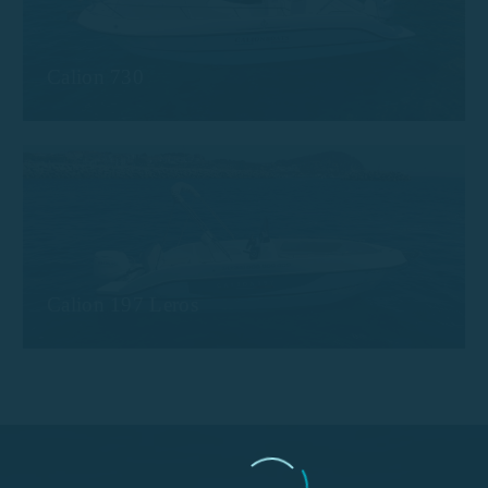
Calion 730
Calion 197 Leros