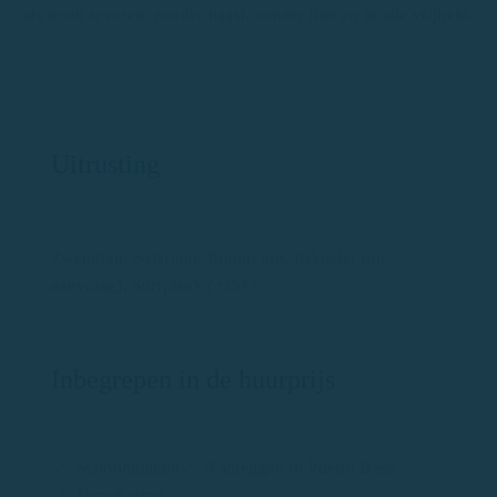
als nooit tevoren: zonder haast, zonder titel en in alle vrijheid.
Uitrusting
Zwemtrap, Solarium, Bimini top, Ijskoeler (op
aanvraag), Surfplank (+25€)
Inbegrepen in de huurprijs
Schoonmaken
Aanleggen in Puerto Base
Verzekering