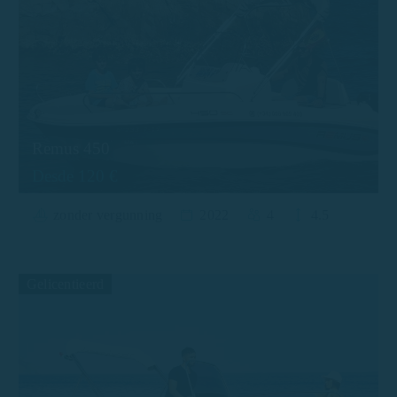
Remus 450
Desde 120 €
zonder vergunning
2022
4
4.5
Gelicentieerd