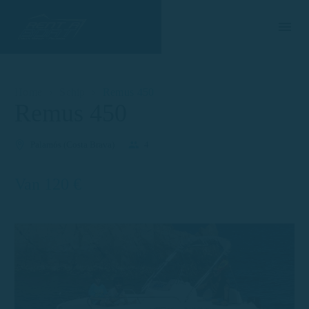
Home
Schip
Remus 450
Remus 450
Palamós (Costa Brava)
4
Van 120 €