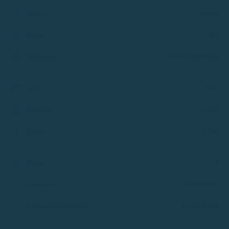
Remus
Marca
:
Zie
Patrón
:
zonder vergunning
Titulación
:
2022
Año
:
15 CV
Potencia
:
4.5 m
Eslora
:
4
Plazas
:
Geen hutten
Camarotes
:
10 - 25 €/dag
Consumo combustible
: