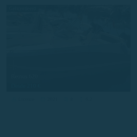
Gelicentieerd
Remus 620
Desde 210 €
Licentie
2021
8
6.2