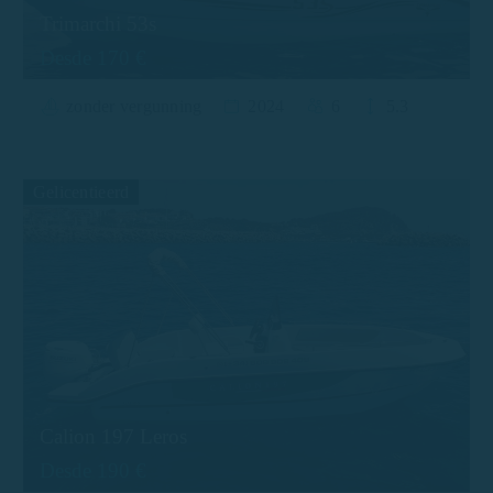
Trimarchi 53s
Desde 170 €
zonder vergunning
2024
6
5.3
Gelicentieerd
Calion 197 Leros
Desde 190 €