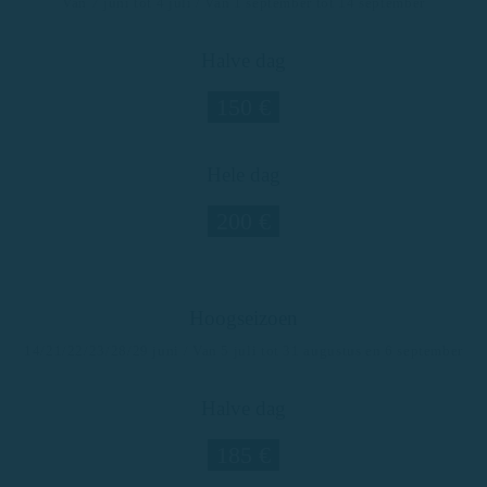
Van 7 juni tot 4 juli / Van 1 september tot 14 september
Halve dag
150 €
Hele dag
200 €
Hoogseizoen
14/21/22/23/28/29 juni / Van 5 juli tot 31 augustus en 6 september
Halve dag
185 €