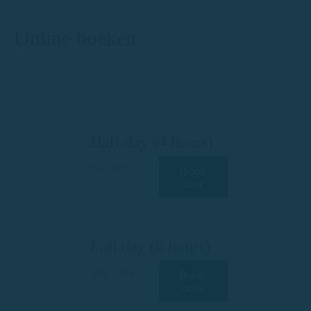
Online boeken
Half day (4 hours)
Van 120 €
Book
now
Full day (8 hours)
Van 170 €
Book
now