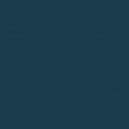
vrienden of familie.
De Remus 450, uit het jaar 2022, is uitgerust met een 15 pk
motor, waarmee je comfortabel en veilig kunt varen zonder
eerdere ervaring. Het beschikt ook over een bimini om je te
beschermen tegen de zon, een solarium op de boeg voor
maximale ontspanning en een zwemtrap, ideaal voor een duik
in het kristalheldere water van Palamós, Calella de Palafrugell
of Tamariu.
De boot is gemakkelijk te besturen en zeer stabiel. Het is een
uitstekende optie voor diegenen die een boot willen huren
zonder vaarbewijs aan de Costa Brava en een onvergetelijke
ervaring willen beleven vanaf de zee. Voordat je vertrekt,
geven we je alle nodige instructies zodat je met vertrouwen
kunt varen.
Boek de Remus 450 vandaag nog en verken de Costa Brava