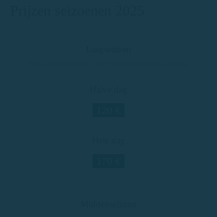
Prijzen seizoenen 2025
Laagseizoen
Van 1 april tot 6 juni / Van 15 september tot 31 oktober
Halve dag
120 €
Hele dag
170 €
Middenseizoen