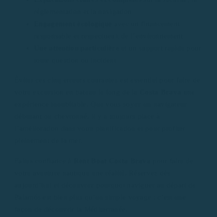
réglementation et la navigation
Engagement écologique
avec un financement
responsable et respectueux de l’environnement
Une attention particulière
et un support rapide pour
toute question ou incident
Éviter ces cinq erreurs courantes est essentiel pour faire de
votre excursion en bateau le long de la
Costa Brava
une
expérience inoubliable. Que vous soyez un navigateur
débutant ou chevronné, il y a toujours place à
l’amélioration dans votre planification et pour profiter
pleinement de la mer.
Faites confiance à
Rent Boat Costa Brava
pour faire de
votre aventure nautique une réalité. Réservez dès
aujourd’hui et découvrez pourquoi naviguer au départ de
Palamós est bien plus qu’un simple voyage : c’est une
façon de découvrir la Méditerranée.