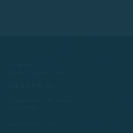
Des doutes ?
Appelez-nous maintenant !
+34 608 909 409
Port Esportiu Marina Palamós, s/n
Palamós 17230
info@rentboatscostabrava.com
Lun - dim : 09:00 | 18:00