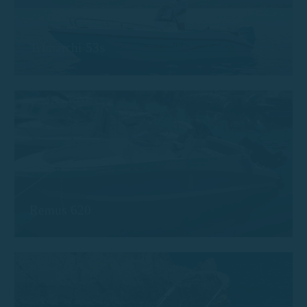
Trimarchi 53s
Remus 620