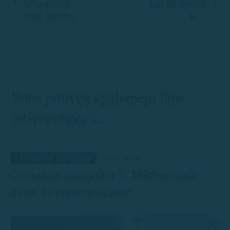
Urgence en
Les photos les
mer : protocole
plus
et conseils clés
spectaculaires
pour les marins
que vous
pouvez prendre
depuis un
bateau à
Vous pouvez également être
Palamós
intéressé par ...
Conseils de navigation
8 mai 2026
Comment interpréter la Méditerranée
avant de prendre la mer