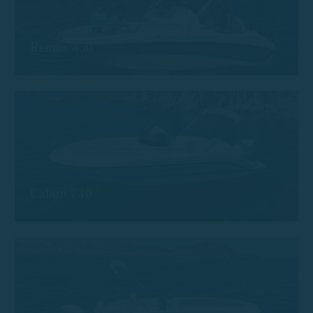
Remus 450
Calion 730