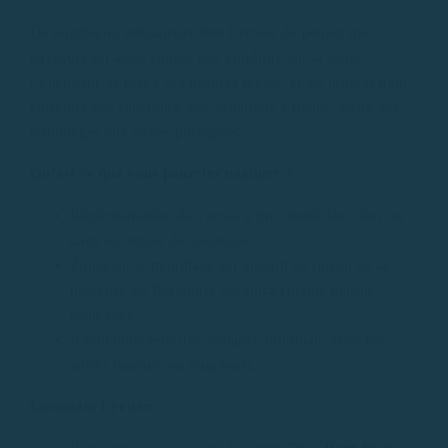
De nombreux utilisateurs font l’erreur de penser que
naviguer est aussi simple que conduire sur la route.
Cependant, la mer a ses propres règles, et les ignorer peut
entraîner des sanctions, des situations à risque, voire des
dommages aux zones protégées.
Qu’est-ce que vous pourriez négliger ?
Réglementation de vitesse à proximité des côtes ou
dans les zones de baignade.
Zones où le mouillage est interdit en raison de la
présence de Posidonia oceanica (plante marine
protégée).
Il faut maintenir une distance minimale avec les
autres bateaux ou baigneurs.
Comment l’éviter
Renseignez-vous avant de sortir. Chez
Rent Boat