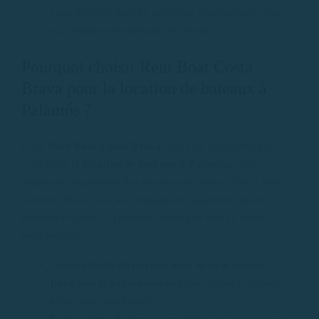
vous préférez qu’une personne expérimentée vous
accompagne et manipule le bateau.
Pourquoi choisir Rent Boat Costa
Brava pour la location de bateaux à
Palamós ?
Chez
Rent Boat Costa Brava
, nous ne proposons pas
seulement la
location de bateaux à Palamós
, mais
proposons également des navires modernes, sûrs et bien
équipés. Nous vous accompagnons également avant,
pendant et après l’expérience pour que tout se passe
parfaitement.
Grande flotte de navires avec et sans permis
Des conseils personnalisés
pour choisir le bateau
idéal selon vos projets
Explications claires et complètes
sur la sécurité, la