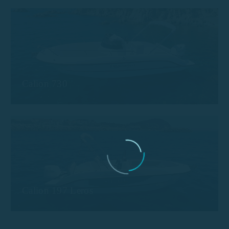
Calion 730
Calion 197 Leros