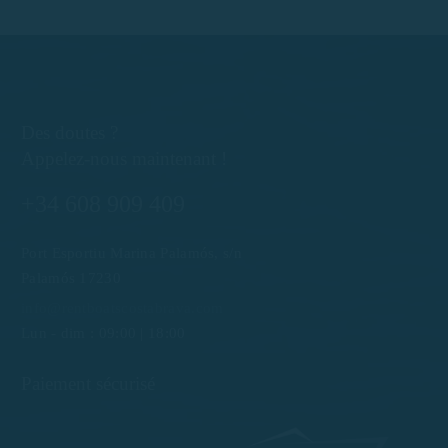
Des doutes ?
Appelez-nous maintenant !
+34 608 909 409
Port Esportiu Marina Palamós, s/n
Palamós 17230
info@rentboatscostabrava.com
Lun - dim : 09:00 | 18:00
Paiement sécurisé