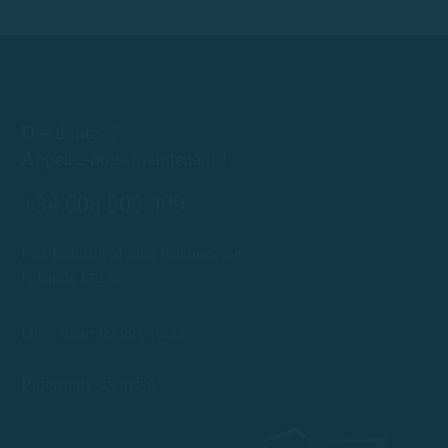
Des doutes ?
Appelez-nous maintenant !
+34 608 909 409
Port Esportiu Marina Palamós, s/n
Palamós 17230
info@rentboatscostabrava.com
Lun - dim : 09:00 | 18:00
Paiement sécurisé