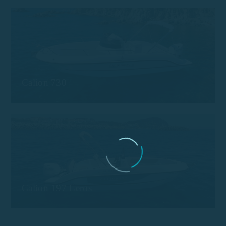
Calion 730
Calion 197 Leros