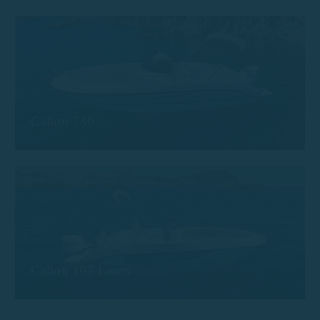
Calion 730
Calion 197 Leros