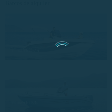
Barcos de alquiler
Trimarchi 57S
Trimarchi 53s