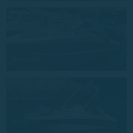
Remus 620
Remus 450