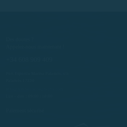
Des doutes ?
Appelez-nous maintenant !
+34 608 909 409
Port Esportiu Marina Palamós, s/n
Palamós 17230
info@rentboatscostabrava.com
Lun - dim : 09:00 | 18:00
Paiement sécurisé