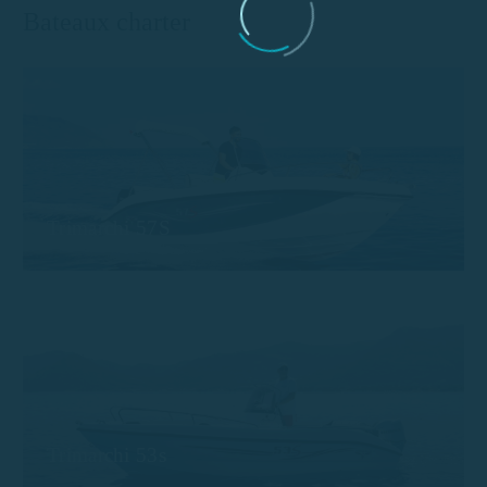
Bateaux charter
Trimarchi 57S
Trimarchi 53s