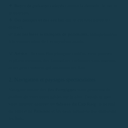
🐠
Bancs de poissons colorés
comme la daurade, le bar et
la daurade.
🐙
Des poulpes et des seiches
qui se cachent parmi les
rochers.
🌿
Les herbiers océaniques de posidonies
, indispensables
à la conservation de l’écosystème marin.
💡
Astuce
: Si vous êtes plongeur certifié, vous pourrez
explorer certaines des formations rocheuses sous-marines
et les petits tunnels qui entourent les îlots.
2. Navigation et paysages spectaculaires
Naviguer autour des
îles Formigues
vous permettra de
profiter de vues imprenables sur la côte. Depuis la mer,
vous pourrez admirer les
falaises du Cap Roig
, la beauté
du littoral de
Palamós
et les eaux turquoise qui entourent
les îlots.