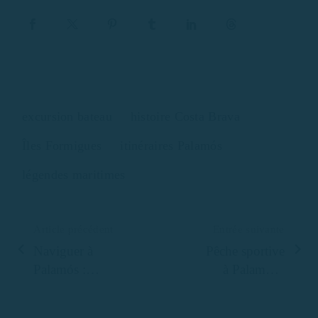
excursion bateau
histoire Costa Brava
Îles Formigues
itinéraires Palamós
légendes maritimes
Article précédent
Entrée suivante
Naviguer à
Pêche sportive
Palamós :
à Palamós :
règles
quelles espèces
essentielles,
pouvez-vous