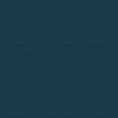
biodiversité marine. Si vous envisagez de faire une
excursion aux îles Formigues en bateau
, vous
découvrirez dans cet article leur histoire, les légendes qui
les entourent et ce que vous pourrez voir lors de votre
visite.
Où sont les îles Formigues et comment
s’y rendre ?
Les îles Formigues sont un groupe d’îlots situés à environ
1,5 mille marin au large de Palamós, entre le Cap de Planes
et le Cap de Begur. Son nom, qui signifie « fourmis » en
catalan, fait référence à la forme et à la taille des îlots, qui
ressemblent à un groupe de petits insectes au milieu de la
mer.
Le meilleur moyen de s’y rendre est de louer un bateau à
Palamós, qui vous permettra de naviguer à votre rythme et