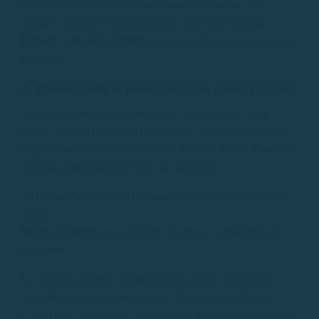
Si vous décidez de
louer un bateau à Palamós
, vous
pouvez combiner l’excursion avec une visite à
Cala
Estreta
ou
Cala S’Alguer
, deux des plus belles criques de
la région.
3. Photographie et observation des oiseaux marins
Si vous aimez la photographie ou l’observation de la
nature, les
îles Formigues
sont un excellent endroit pour
capturer la beauté de la mer et de la faune locale. Parmi les
oiseaux qui habitent les îlots, on distingue :
🦅
Cormorans
séchant leurs ailes sur les rochers après la
pêche.
🕊️
Des mouettes
qui survolent la zone à la recherche de
nourriture.
Le contraste entre le bleu intense de la mer, les rochers
rougeâtres des îlots et la lumière dorée du coucher de
soleil en font une destination parfaite pour les amateurs de