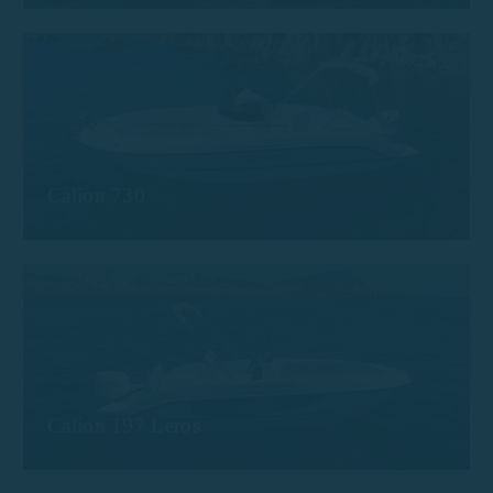
Calion 730
Calion 197 Leros