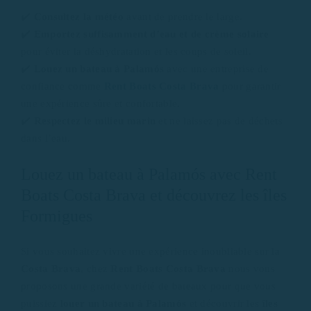
✔️
Consultez la météo
avant de prendre le large.
✔️
Emportez suffisamment d’eau et de crème solaire
pour éviter la déshydratation et les coups de soleil.
✔️
Louez un bateau à Palamós
avec une entreprise de
confiance comme
Rent Boats Costa Brava
pour garantir
une expérience sûre et confortable.
✔️
Respectez le milieu marin
et ne laissez pas de déchets
dans l’eau.
Louez un bateau à Palamós avec Rent
Boats Costa Brava et découvrez les îles
Formigues
Si vous souhaitez vivre une expérience inoubliable sur la
Costa Brava
, chez
Rent Boats Costa Brava
nous vous
proposons une grande variété de bateaux pour que vous
puissiez
louer un bateau à Palamós
et découvrir les
îles