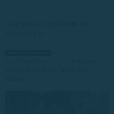
zones de
attraper et où
mouillage et
les trouver
conseils
Vous pouvez également être
pratiques
intéressé par ...
Itinéraires et destinations
9 avril 2026
Les 15 meilleures criques de la Costa
Brava à découvrir en bateau depuis
Palamós