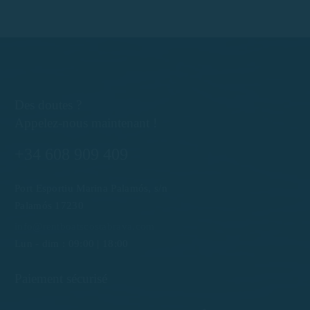
Des doutes ?
Appelez-nous maintenant !
+34 608 909 409
Port Esportiu Marina Palamós, s/n
Palamós 17230
info@rentboatscostabrava.com
Lun - dim : 09:00 | 18:00
Paiement sécurisé