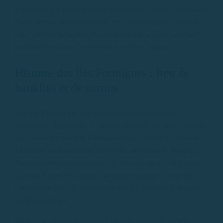
d’explorer les environs sans vous presser. Chez Rent Boats
Costa Brava, nous proposons des options aussi bien pour
ceux qui ont un permis de navigation que pour ceux qui
préfèrent un bateau sans permis ou avec skipper.
Histoire des îles Formigues : lieu de
batailles et de marins
Les
îles Formigues
ont été témoins d’événements
historiques importants. L’un des épisodes les plus célèbres
est la
bataille des îles Formigues
, qui eut lieu le
28 août
1285
lors de la
croisade contre la couronne d’Aragon
.
Dans cet affrontement naval, la flotte catalane, dirigée par
l’amiral Roger de Lauria, vainquit les troupes françaises,
consolidant ainsi la domination de la couronne d’Aragon
en Méditerranée.
Outre leur importance dans l’histoire militaire, les
îles