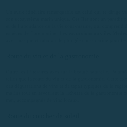
Un autre itinéraire remarquable est celui qui se dirige v
son écosystème marin unique. Ces îles sont un paradis po
et de l’abondance de la vie sous-marine, qui comprend 
espèces de flore marine. Les
excursions aux îles Mede
avec masque et tuba ou de plongée sous-marine pour les 
Route du vin et de la gastronomie
Outre les itinéraires axés sur la beauté naturelle, Pala
telles que la route du vin et de la gastronomie. Cette ex
des dégustations de vins et de tapas typiques de la régi
marins tout en savourant la richesse de la gastronomie ca
mer, accompagnés de vins locaux.
Route du coucher de soleil