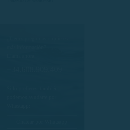
Itinéraires et destinations
¿Tienes preguntas o quieres
más información?
Llama ahora:
+34.608.909.409
Si lo prefieres, también
podemos ayudarte por
Whastapp:
Chatear por Whatsapp