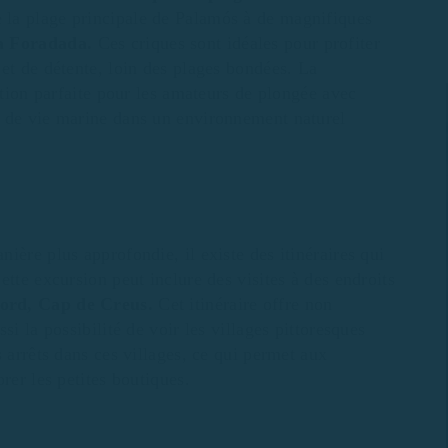
 la plage principale de Palamós à de magnifiques
la Foradada.
Ces criques sont idéales pour profiter
et de détente, loin des plages bondées. La
ption parfaite pour les amateurs de plongée avec
é de vie marine dans un environnement naturel
ière plus approfondie, il existe des itinéraires qui
tte excursion peut inclure des visites à des endroits
nord, Cap de Creus.
Cet itinéraire offre non
i la possibilité de voir les villages pittoresques
 arrêts dans ces villages, ce qui permet aux
rer les petites boutiques.