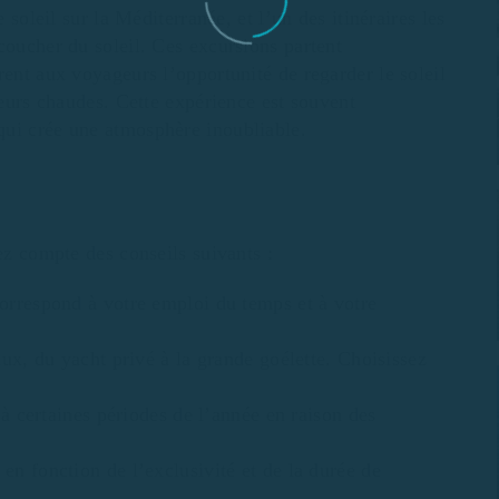
 soleil sur la Méditerranée, et l’un des itinéraires les
coucher du soleil. Ces excursions partent
rent aux voyageurs l’opportunité de regarder le soleil
leurs chaudes. Cette expérience est souvent
qui crée une atmosphère inoubliable.
ez compte des conseils suivants :
orrespond à votre emploi du temps et à votre
aux, du yacht privé à la grande goélette. Choisissez
’à certaines périodes de l’année en raison des
en fonction de l’exclusivité et de la durée de