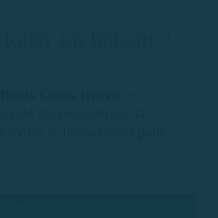
louer un bateau ?
 Boats Costa Brava
et
age de Palamós depuis la
 avons le bateau idéal pour
et partez à l'aventure