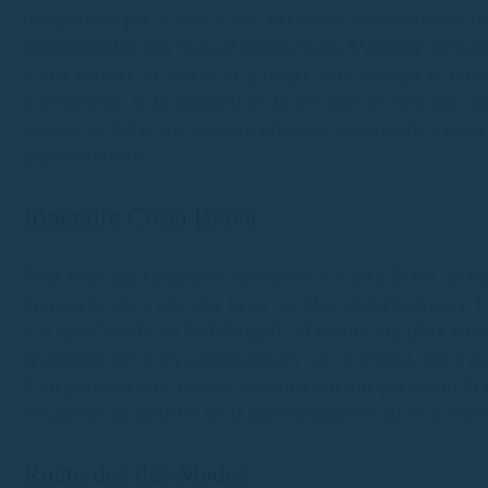
uniquement par la mer. Cette excursion vous emmène de
criques telles que Cala Estreta, Cala S’Alguer et Ca
d’une journée de soleil, de plongée avec masque et tuba 
transparence et la tranquillité de ses eaux en font une o
masque et tuba, qui peuvent observer une grande variét
impressionnant.
Itinéraire Costa Brava
Pour ceux qui souhaitent découvrir la Costa Brava de man
proposent une visite des lieux les plus emblématiques. Ce
tels que
Calella de Palafrugell, Llafranc ou, plus au 
seulement des vues panoramiques sur le littoral, mais auss
d’un point de vue unique. Certains circuits prévoient des
voyageurs de profiter de la gastronomie locale et d’explo
Route des îles Medes