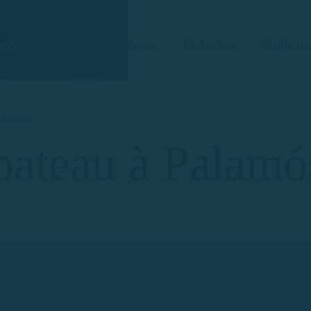
Bateaux
Itinéraires
Guide na
409
Palamós
bateau à Palamó