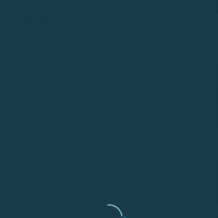
ers les
îles Medes
, un archipel protégé connu pour
ur les plongeurs en raison de la clarté de leurs eaux
d’énormes bancs de poissons, des coraux et diverses
s
comprennent souvent un équipement de plongée
aventuriers qui souhaitent explorer les fonds marins.
mós propose également des excursions thématiques
cursion combine la navigation le long de la côte avec
on. C’est un excellent moyen d’apprécier les paysages
talane, notamment le poisson frais et les fruits de