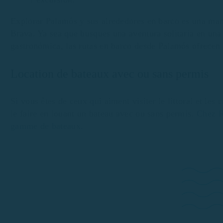
Explorar Palamós y sus alrededores en barco es una mane
Brava. Ya sea que busques una aventura solitaria en una 
gastronómica, las rutas en barco desde Palamós ofrecen 
Location de bateaux avec ou sans permis
Si vous êtes de ceux qui aiment visiter le littoral et le
le faire en louant un bateau avec ou sans permis.
Chez R
gamme de bateaux.