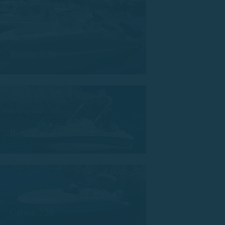
Remus 620
Remus 450
Calion 730