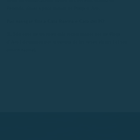
Totes les embarcacions surten des del Port Marina de
Palamós, situat a pocs minuts de Platja d’Aro.
Puc navegar fins a Cala Rovira o Cala del Pi?
Sí. Són dues de les rutes més recomanades des de Platja
d’Aro i destaquen per la bellesa de les seves aigües i el seu
entorn natural.