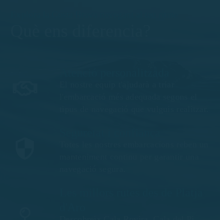
Explora la Costa Brava navegant al teu ritme
Què ens diferencia?
Atenció personalitzada
El nostre equip t'ajudarà a triar
l'embarcació més adequada segons el
tipus de navegació que vulguis realitzar.
Seguretat i confiança
Totes les nostres embarcacions reben un
manteniment continu per garantir una
navegació segura.
Les millors rutes des de Platja
d'Aro
Descobreix Cala Rovira, Cala del Pi,