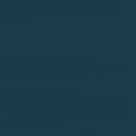
àmplia flota, assessorament personalitzat i tot el necessari
perquè visquis una experiència inoblidable navegant pel
Mediterrani.
Necessito llicència per llogar un vaixell?
Sí. Per conduir les nostres embarcacions amb llicència cal
disposar d’una titulació nàutica vàlida
Quines embarcacions puc llogar?
Disposem d’embarcacions amb diferents capacitats, potències
i equipaments per adaptar-nos a qualsevol pla de navegació
Des d’on surten els vaixells?