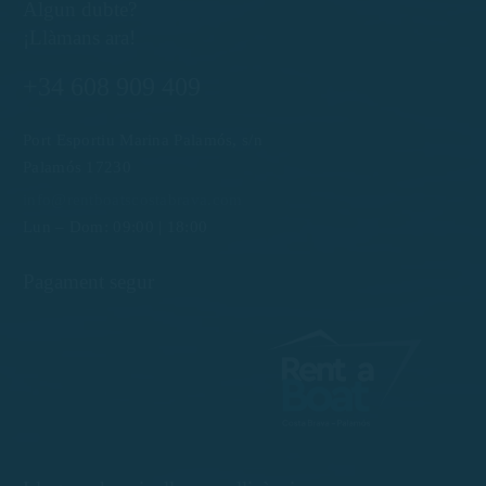
Algun dubte?
¡Llàmans ara!
+34 608 909 409
Port Esportiu Marina Palamós, s/n
Palamós 17230
info@rentboatscostabrava.com
Lun – Dom: 09:00 | 18:00
Pagament segur