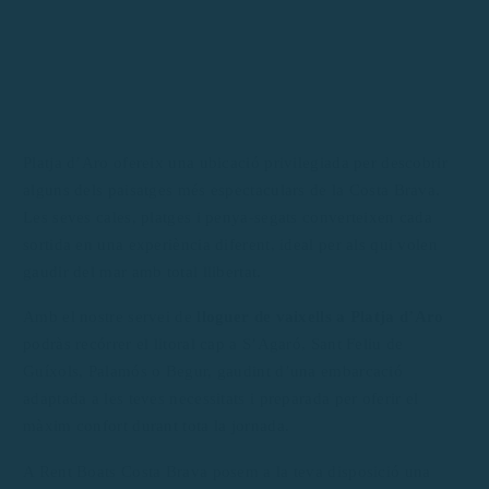
Platja d’Aro ofereix una ubicació privilegiada per descobrir
alguns dels paisatges més espectaculars de la Costa Brava.
Les seves cales, platges i penya-segats converteixen cada
sortida en una experiència diferent, ideal per als qui volen
gaudir del mar amb total llibertat.
Amb el nostre servei de
lloguer de vaixells a Platja d’Aro
podràs recórrer el litoral cap a S’Agaró, Sant Feliu de
Guíxols, Palamós o Begur, gaudint d’una embarcació
adaptada a les teves necessitats i preparada per oferir el
màxim confort durant tota la jornada.
A Rent Boats Costa Brava posem a la teva disposició una