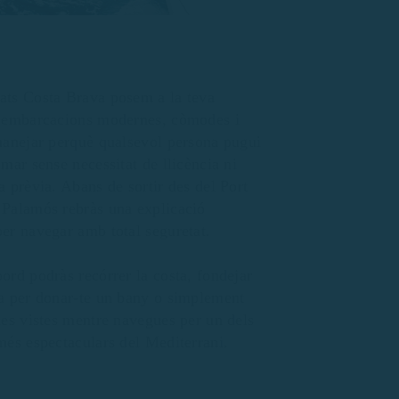
ats Costa Brava posem a la teva
ó embarcacions modernes, còmodes i
manejar perquè qualsevol persona pugui
 mar sense necessitat de llicència ni
a prèvia. Abans de sortir des del Port
Palamós rebràs una explicació
er navegar amb total seguretat.
ord podràs recórrer la costa, fondejar
a per donar-te un bany o simplement
les vistes mentre navegues per un dels
més espectaculars del Mediterrani.