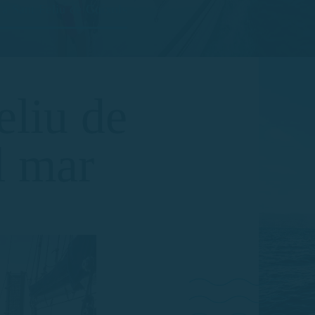
a a Sant Feliu de Guíxols
eliu de
l mar