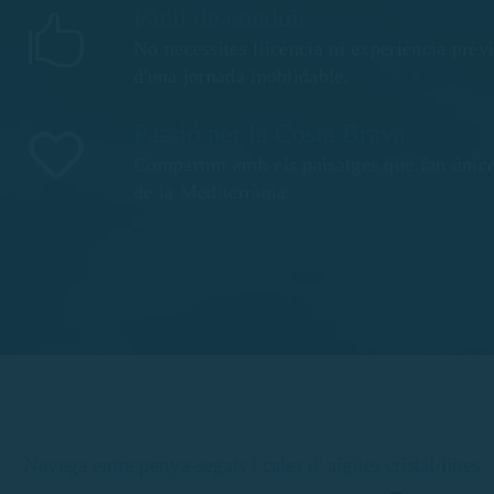
Fàcil de conduir
No necessites llicència ni experiència prèv
d'una jornada inoblidable.
Passió per la Costa Brava
Compartim amb els paisatges que fan única
de la Mediterrània.
Navega entre penya-segats i cales d' aigües cristal·lines