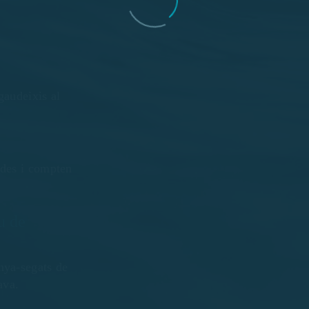
gaudeixis al
ades i compten
u de
nya-segats de
ava.