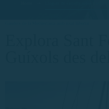
Home
Lloguer de vaixells sense llicènci
Gaudeix de la Mediterrània amb total llibertat
Explora Sant F
Guíxols des de