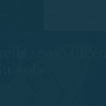
Barques
Rutes
Guia nàutic
 409
ells sense llicèn
Guíxols
ció a