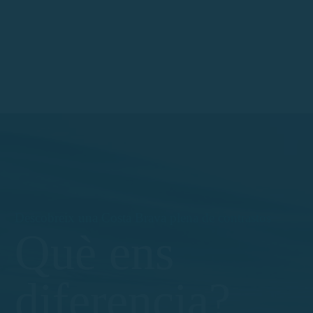
Descobreix una Costa Brava plena de contrastos
Què ens
diferencia?