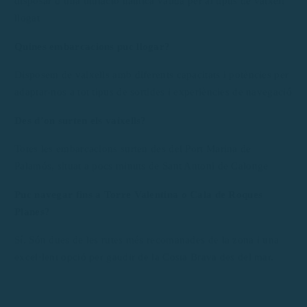
disposar d’una titulació nàutica vàlida per al tipus de vaixell
llogat
Quines embarcacions puc llogar?
Disposem de vaixells amb diferents capacitats i potències per
adaptar-nos a tot tipus de sortides i experiències de navegació
Des d’on surten els vaixells?
Totes les embarcacions surten des del Port Marina de
Palamós, situat a pocs minuts de Sant Antoni de Calonge
Puc navegar fins a Torre Valentina o Cala de Roques
Planes?
Sí. Són dues de les rutes més recomanades de la zona i una
excel·lent opció per gaudir de la Costa Brava des del mar.