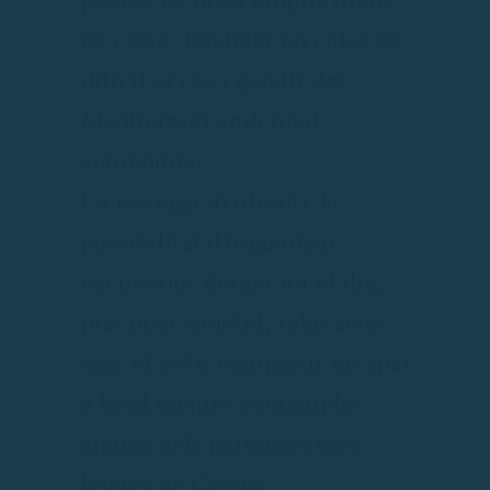
de costa, fondejar en cales de
difícil accés i gaudir del
Mediterrani amb total
autonomia.
La navegació ofereix la
possibilitat d'organitzar
excursions durant tot el dia,
practicar snorkel, relaxar-te
sota el sol o compartir un àpat
a bord mentre contemples
alguns dels paisatges més
bonics de Girona.