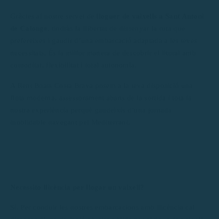
Gràcies al nostre servei de
lloguer de vaixells a Sant Antoni
de Calonge
, tindràs la llibertat de dissenyar la ruta que
prefereixes i gaudir d’una embarcació adaptada a les teves
necessitats. És la millor manera de descobrir el litoral amb
comoditat, flexibilitat i total autonomia.
A Rent Boats Costa Brava posem a la teva disposició una
flota moderna, assessorament abans de la sortida i tota la
nostra experiència perquè gaudeixis d’una jornada
inoblidable navegant pel Mediterrani.
Necessito llicència per llogar un vaixell?
Sí. Per conduir les nostres embarcacions amb llicència cal