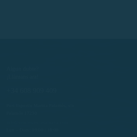
Algun dubte?
¡Llàmans ara!
+34 608 909 409
Port Esportiu Marina Palamós, s/n
Palamós 17230
info@rentboatscostabrava.com
Lun – Dom: 09:00 | 18:00