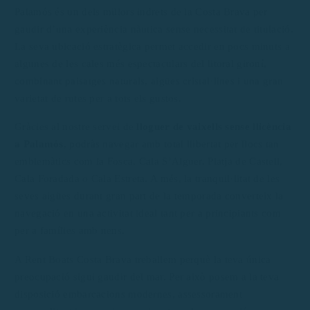
Palamós és un dels millors indrets de la Costa Brava per
gaudir d’una experiència nàutica sense necessitat de titulació.
La seva ubicació estratègica permet accedir en pocs minuts a
algunes de les cales més espectaculars del litoral gironí,
combinant paisatges naturals, aigües cristal·lines i una gran
varietat de rutes per a tots els gustos.
Gràcies al nostre servei de
lloguer de vaixells sense llicència
a Palamós
, podràs navegar amb total llibertat per llocs tan
emblemàtics com la Fosca, Cala S’Alguer, Platja de Castell,
Cala Foradada o Cala Estreta. A més, la tranquil·litat de les
seves aigües durant gran part de la temporada converteix la
navegació en una activitat ideal tant per a principiants com
per a famílies amb nens.
A Rent Boats Costa Brava treballem perquè la teva única
preocupació sigui gaudir del mar. Per això posem a la teva
disposició embarcacions modernes, assessorament