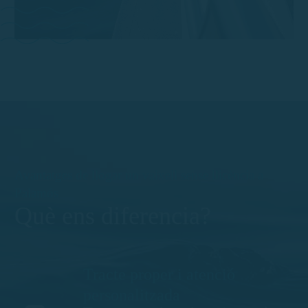
Avantatges de llogar un vaixell sense llicència a
Palamós
Què ens diferencia?
Tracte proper i atenció
personalitzada