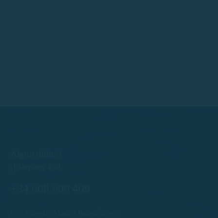
Sí. Són dues de les destinacions més recomanades i es troben
a pocs minuts de navegació.
Algun dubte?
¡Llàmans ara!
+34 608 909 409
Port Esportiu Marina Palamós, s/n