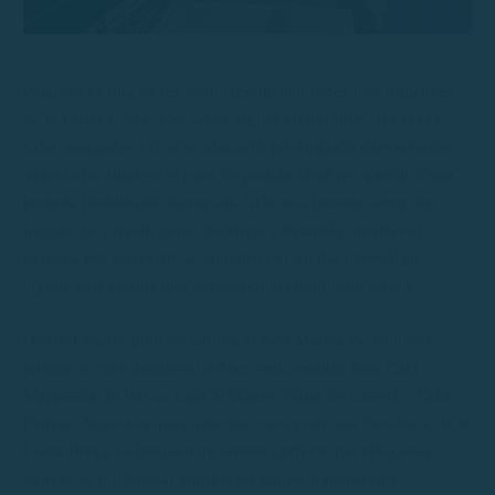
Palamós és una de les destinacions nàutiques més atractives
de la Costa Brava. Les seves aigües cristal·lines, les seves
cales amagades i la seva ubicació privilegiada converteixen
aquesta localitat en el punt de partida ideal per gaudir d'una
jornada inoblidable navegant. Gràcies al nostre servei de
lloguer de vaixells sense llicència a Palamós, qualsevol
persona pot convertir-se en patró per un dia i descobrir
alguns dels racons més espectaculars del litoral gironí.
Des del nostre punt de sortida al Port Marina de Palamós
podràs accedir fàcilment a llocs emblemàtics com Cala
Margarida, la Fosca, Cala S'Alguer, Platja de Castell o Cala
Estreta. Aquests espais naturals conserven tota l'essència de la
Costa Brava i ofereixen un entorn perfecte per relaxar-se,
banyar-se o practicar snorkel en aigües transparents.