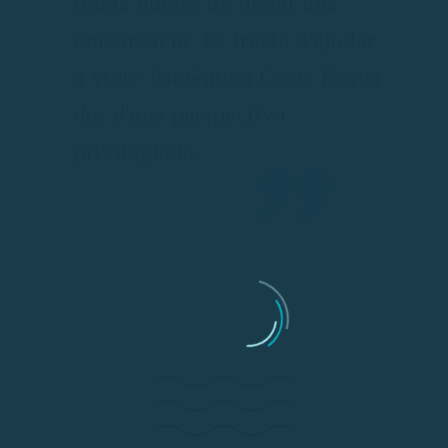
tracta només de llogar una
embarcació. Es tracta d'ajudar
a viure l'autèntica Costa Brava
des d'una perspectiva
privilegiada.