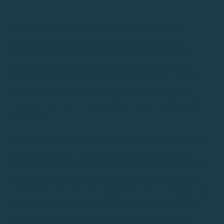
A Rent Boats Costa Brava posem a la teva disposició
embarcacions modernes, segures i fàcils de manejar,
especialment preparades perquè qualsevol usuari sense
experiència prèvia pugui navegar amb total tranquil·litat.
Abans de sortir realitzem una explicació detallada sobre el
funcionament de l' embarcació, les normes bàsiques de
seguretat i les zones recomanades per gaudir al màxim de l'
experiència.
Llogar un vaixell sense llicència és una activitat perfecta per
a parelles, famílies o grups d'amics que volen viure una
experiència diferent durant les seves vacances. No necessites
cap titulació nàutica, únicament ganes de gaudir del mar i
descobrir la costa des d'una perspectiva única. El nostre equip
estarà disponible per ajudar-te i resoldre qualsevol dubte
abans de eixir perquè només hagues de preocupar-te de