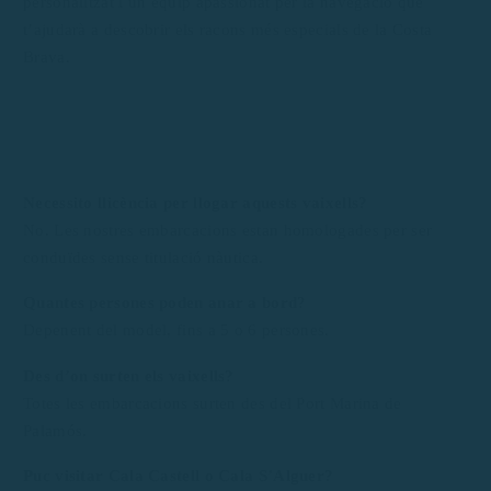
personalitzat i un equip apassionat per la navegació que
t’ajudarà a descobrir els racons més especials de la Costa
Brava.
Necessito llicència per llogar aquests vaixells?
No. Les nostres embarcacions estan homologades per ser
conduïdes sense titulació nàutica.
Quantes persones poden anar a bord?
Depenent del model, fins a 5 o 6 persones.
Des d’on surten els vaixells?
Totes les embarcacions surten des del Port Marina de
Palamós.
Puc visitar Cala Castell o Cala S’Alguer?