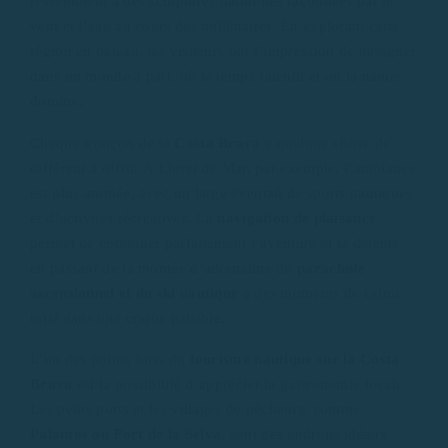
ressemblent à des sculptures naturelles façonnées par le
vent et l’eau au cours des millénaires. En explorant cette
région en bateau, les visiteurs ont l’impression de naviguer
dans un monde à part, où le temps ralentit et où la nature
domine.
Chaque tronçon de la
Costa Brava
a quelque chose de
différent à offrir. À Lloret de Mar, par exemple, l’ambiance
est plus animée, avec un large éventail de sports nautiques
et d’activités récréatives. La
navigation de plaisance
permet de combiner parfaitement l’aventure et la détente,
en passant de la montée d’adrénaline du
parachute
ascensionnel et du ski nautique
à des moments de calme
total dans une crique paisible.
L’un des points forts du
tourisme nautique sur la Costa
Brava
est la possibilité d’apprécier la gastronomie locale.
Les petits ports et les villages de pêcheurs, comme
Palamós ou Port de la Selva
, sont des endroits idéaux