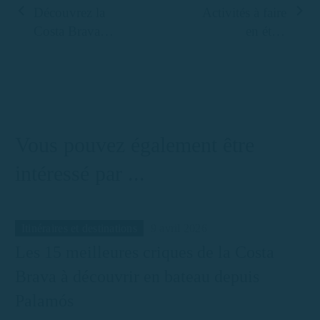
Découvrez la
Activités à faire
Costa Brava
en été à
comme jamais
Palamós
auparavant :
Location de
bateaux sans
licence
Vous pouvez également être
intéressé par ...
Itinéraires et destinations
9 avril 2026
Les 15 meilleures criques de la Costa
Brava à découvrir en bateau depuis
Palamós