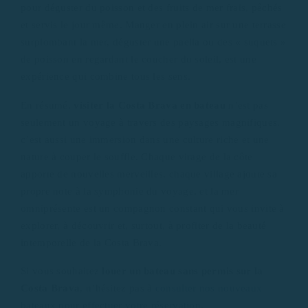
pour déguster du poisson et des fruits de mer frais, pêchés
et servis le jour même. Manger en plein air sur une terrasse
surplombant la mer, déguster une paella ou des « suquets »
de poisson en regardant le coucher du soleil, est une
expérience qui combine tous les sens.
En résumé,
visiter la Costa Brava en bateau
n’est pas
seulement un voyage à travers des paysages magnifiques,
c’est aussi une immersion dans une culture riche et une
nature à couper le souffle. Chaque virage de la côte
apporte de nouvelles merveilles, chaque village ajoute sa
propre note à la symphonie du voyage, et la mer
omniprésente est un compagnon constant qui vous invite à
explorer, à découvrir et, surtout, à profiter de la beauté
intemporelle de la Costa Brava.
Si vous souhaitez
louer un bateau sans permis sur la
Costa Brava
, n’hésitez pas à
consulter nos nouveaux
bateaux pour effectuer votre réservation
.