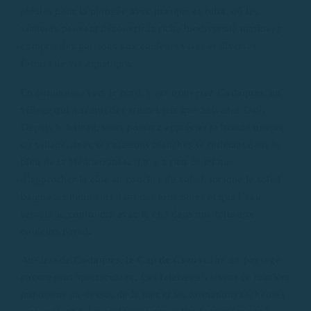
idéales pour la plongée
avec masque et tuba
, où les
visiteurs peuvent découvrir la riche biodiversité marine, y
compris des poissons aux couleurs vives et diverses
formes de vie aquatique.
En continuant vers le nord, vous trouverez
Cadaqués
, un
village qui a séduit des artistes tels que Salvador Dalí.
Depuis le bateau, vous pourrez apprécier la beauté unique
du village, avec ses maisons blanches se reflétant dans le
bleu de la Méditerranée. Il n’y a rien de tel que
d’approcher la côte au coucher du soleil, lorsque le soleil
baigne les bâtiments dans des tons dorés et que l’eau
semble se confondre avec le ciel dans une toile aux
couleurs pastel.
Au-delà de
Cadaqués, le Cap de Creus
offre un paysage
encore plus spectaculaire. Les falaises s’élèvent de manière
imposante au-dessus de la mer et les formations rocheuses