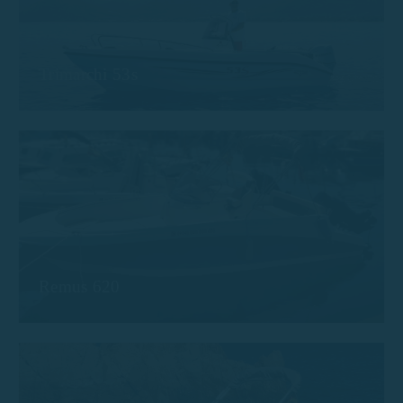
Trimarchi 53s
Remus 620