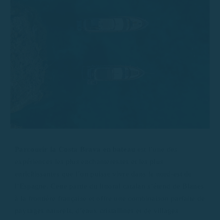
Parcourir la Costa Brava en bateau
est l’une des
expériences les plus enchanteresses et les plus
enrichissantes que l’on puisse vivre dans le nord-est de
l’Espagne. Cette partie du littoral catalan s’étend de Blanes
à la frontière française et offre une combinaison parfaite de
paysages naturels, d’eaux cristallines et de villages