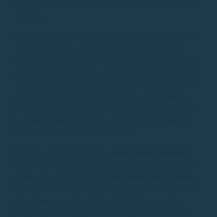
pittoresques, chacun avec sa propre histoire et son propre
caractère.
Le voyage commence à Blanes, connue comme la « porte
de la Costa Brava ». À bord d’un bateau, les visiteurs
peuvent observer la vie urbaine animée se transformer en
panoramas naturels sereins. Naviguer sur ces eaux permet
d’avoir une perspective unique sur les falaises accidentées
et les criques cachées qui sont difficiles d’accès par la
terre. Le bruit des vagues qui clapotent doucement contre
la coque du bateau constitue une toile de fond apaisante
pendant que vous explorez le littoral.
L’un des grands avantages des
excursions en bateau
est
qu’elles permettent d’accéder à des criques et à des plages
isolées. Des endroits comme
Cala Pola et Cala Giverola
offrent une retraite parfaite pour se baigner dans des eaux
cristallines et prendre un bain de soleil dans un cadre
presque privé. Ces plages, entourées par la nature, sont