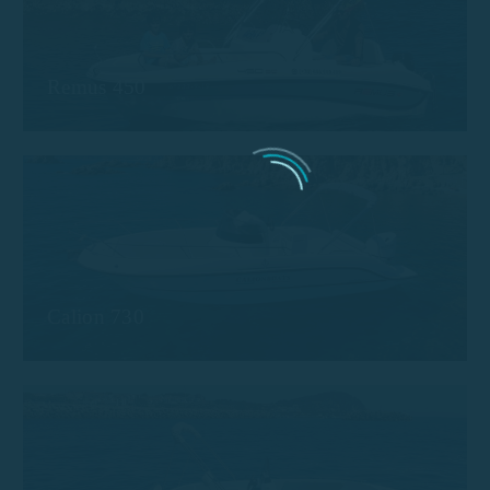
Remus 450
Calion 730