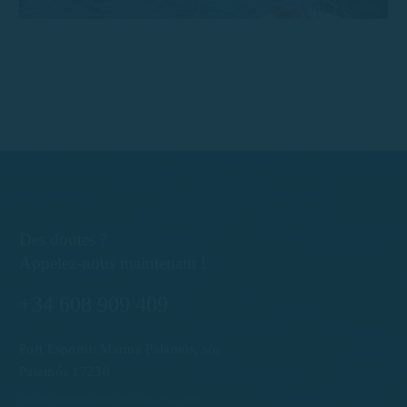
Des doutes ?
Appelez-nous maintenant !
+34 608 909 409
Port Esportiu Marina Palamós, s/n
Palamós 17230
info@rentboatscostabrava.com