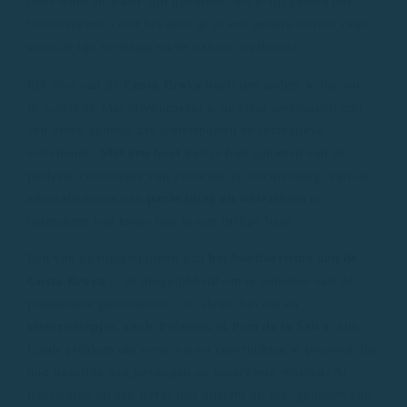
door wind en water zijn gevormd. Als je dit gebied per
boot verkent, voelt het alsof je in een andere wereld vaart,
waar de tijd vertraagt en de natuur overheerst.
Elk deel van de
Costa Brava
heeft iets anders te bieden.
In Lloret de Mar bijvoorbeeld is de sfeer levendiger, met
een breed aanbod aan watersporten en recreatieve
activiteiten.
Met een boot
kun je hier genieten van de
perfecte combinatie van avontuur en ontspanning, van de
adrenalinestoot van
parasailing en waterskiën
tot
momenten van totale rust in een rustige baai.
Een van de hoogtepunten van
het boottoerisme aan de
Costa Brava
is de mogelijkheid om te genieten van de
plaatselijke gastronomie. De kleine havens en
vissersdorpjes, zoals Palamós of Port de la Selva
, zijn
ideale plekken om verse vis en zeevruchten te proeven, die
nog dezelfde dag gevangen en geserveerd worden. Al
fresco eten op een terras met uitzicht op zee, genieten van