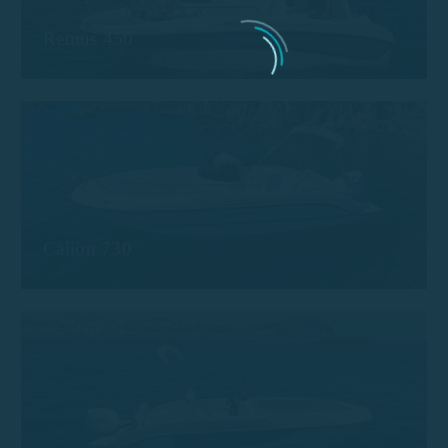
Remus 450
Calion 730