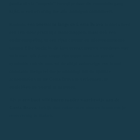
paella of vis “suquets” terwijl je naar de zonsondergang
kijkt, is een ervaring die alle zintuigen combineert.
Kortom,
een boottocht langs de Costa Brava
is niet alleen
een reis door prachtige landschappen, maar ook een
onderdompeling in een rijke cultuur en adembenemende
natuur. Elke bocht in de kust brengt nieuwe wonderen met
zich mee, elk dorp voegt zijn eigen noot toe aan de
symfonie van de reis, en de altijd aanwezige zee is een
constante metgezel die je uitnodigt om de tijdloze
schoonheid van de Costa Brava te verkennen, te
ontdekken en vooral te genieten.
Als je
een boot wilt huren zonder vaarbewijs aan de
Costa Brava
,
bekijk dan zeker onze nieuwe boten om je
reservering te maken.