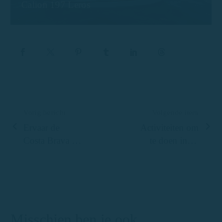
Calion 197 Leros
Vorig bericht
Volgende item
Ervaar de
Activiteiten om
Costa Brava als
te doen in de
nooit tevoren:
zomer in
Jachtcharter
Palamós
zonder licentie
Misschien ben je ook