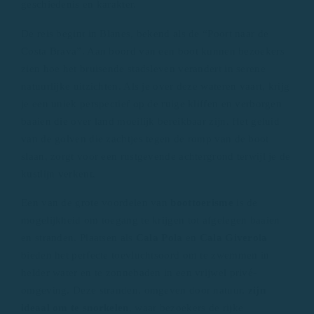
geschiedenis en karakter.
De reis begint in Blanes, bekend als de “Poort naar de
Costa Brava”. Aan boord van een boot kunnen bezoekers
zien hoe het bruisende stadsleven verandert in serene
natuurlijke uitzichten. Als je over deze wateren vaart, krijg
je een uniek perspectief op de ruige kliffen en verborgen
baaien die over land moeilijk bereikbaar zijn. Het geluid
van de golven die zachtjes tegen de romp van de boot
slaan, zorgt voor een rustgevende achtergrond terwijl je de
kustlijn verkent.
Een van de grote voordelen van
boottoerisme
is de
mogelijkheid om toegang te krijgen tot afgelegen baaien
en stranden. Plaatsen als
Cala Pola
en
Cala Giverola
bieden het perfecte toevluchtsoord om te zwemmen in
helder water en te zonnebaden in een vrijwel privé-
omgeving. Deze stranden, omgeven door natuur,
zijn
ideaal om te snorkelen
, waar bezoekers de rijke