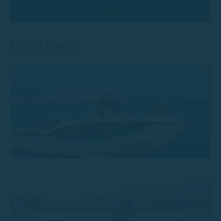
Charterboten
Trimarchi 57S