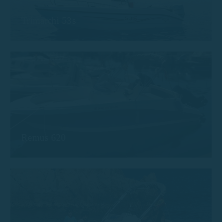
Trimarchi 53s
Remus 620