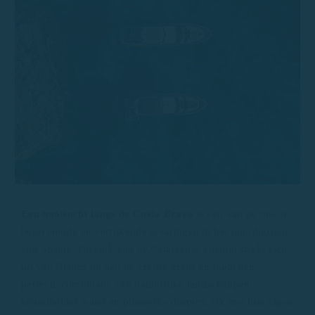
Een boottocht langs de Costa Brava
is een van de meest
betoverende en verrijkende ervaringen in het noordoosten
van Spanje. Dit stuk van de Catalaanse kustlijn strekt zich
uit van Blanes tot aan de Franse grens en biedt een
perfecte combinatie van natuurlijke landschappen,
kristalhelder water en pittoreske dorpjes, elk met hun eigen