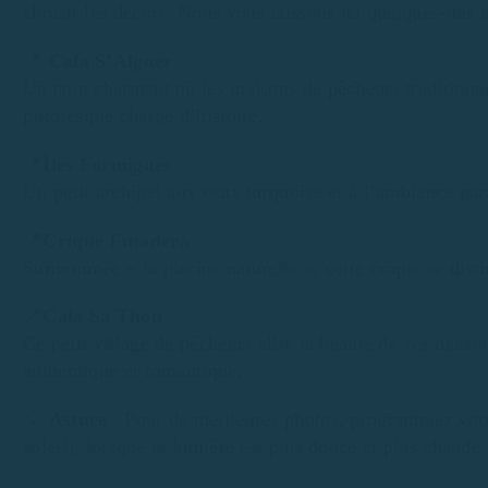
choisir les décors. Nous vous laissons ici quelques-uns d
📍
Cala S’Alguer
Un coin charmant où les maisons de pêcheurs traditionnel
pittoresque chargé d’histoire.
📍
Îles Formigues
Un petit archipel aux eaux turquoise et à l’ambiance pa
📍
Crique Futadera
Surnommée « la piscine naturelle », cette crique se disti
📍
Cala Sa Thon
Ce petit village de pêcheurs allie la beauté de ses mais
authentique et romantique.
💡
Astuce
: Pour de meilleures photos, programmez votr
soleil), lorsque la lumière est plus douce et plus chaude.