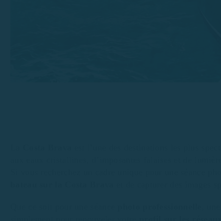
La
Costa Brava
est l’une des destinations les plus spe
aux eaux cristallines, d’imposantes falaises et de lumi
Si vous recherchez un cadre unique pour une séance phot
bateau sur la Costa Brava
et de capturer des images sp
Que ce soit pour une séance
photo professionnelle
, un
simplement pour renouveler votre
profil sur les réseau