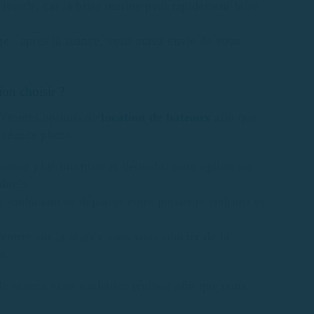
 lourds, car la brise marine peut rapidement faire
ge
: après la séance, vous aurez envie de vous
ion choisir ?
férentes options de
location de bateaux
afin que
 séance photo :
ement plus intimiste et détendu, cette option est
duels.
 souhaitant se déplacer entre plusieurs endroits et
entrer sur la séance sans vous soucier de la
n.
de séance vous souhaitez réaliser afin que nous