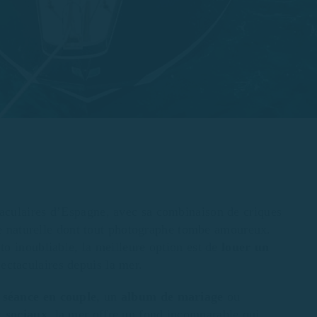
ctaculaires d’Espagne, avec sa combinaison de criques
ère naturelle dont tout photographe tombe amoureux.
o inoubliable, la meilleure option est de
louer un
ectaculaires depuis la mer.
e
séance en couple
, un
album de mariage
ou
x sociaux
, la mer offre un fond incomparable qui