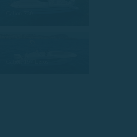
Calion 730
Calion 197 Leros