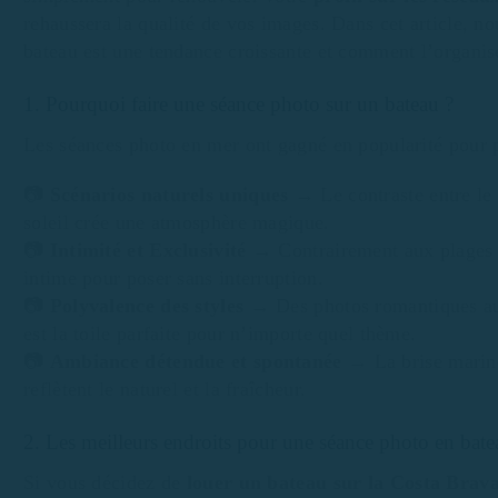
rehaussera la qualité de vos images. Dans cet article, 
bateau est une tendance croissante et comment l’organi
1. Pourquoi faire une séance photo sur un bateau ?
Les séances photo en mer ont gagné en popularité pour p
📷
Scénarios naturels uniques
→ Le contraste entre le b
soleil crée une atmosphère magique.
📷
Intimité et Exclusivité
→ Contrairement aux plages t
intime pour poser sans interruption.
📷
Polyvalence des styles
→ Des photos romantiques aux
est la toile parfaite pour n’importe quel thème.
📷
Ambiance détendue et spontanée
→ La brise marine 
reflètent le naturel et la fraîcheur.
2. Les meilleurs endroits pour une séance photo en bate
Si vous décidez de
louer un bateau sur la Costa Brav