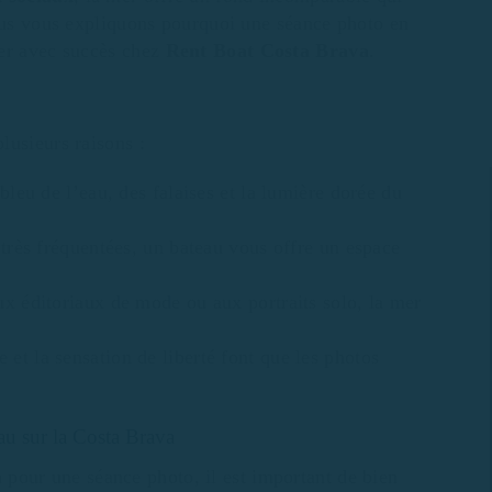
nous vous expliquons pourquoi une séance photo en
ser avec succès chez
Rent Boat Costa Brava
.
lusieurs raisons :
leu de l’eau, des falaises et la lumière dorée du
rès fréquentées, un bateau vous offre un espace
 éditoriaux de mode ou aux portraits solo, la mer
et la sensation de liberté font que les photos
au sur la Costa Brava
a
pour une séance photo, il est important de bien