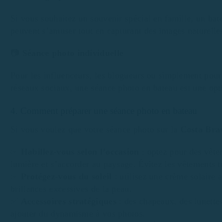
Si vous souhaitez un souvenir spécial en famille, un ba
peuvent s’amuser tout en capturant des images naturelle
📷
Séance photo individuelle
Pour les influenceurs, les blogueurs ou simplement pour 
réseaux sociaux, une séance photo en bateau est une opti
4. Comment préparer une séance photo en bateau
Si vous voulez que votre séance photo sur la
Costa Bra
✅
Habillez-vous selon l’occasion
: optez pour des vêtem
lumière et s’accorder au paysage. Évitez les vêtements t
✅
Protégez-vous du soleil
: utilisez une crème solaire a
brillances excessives de la peau.
✅
Accessoires stratégiques
: des chapeaux, des lunette
ajouter du dynamisme à vos photos.