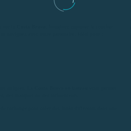
e sur la
Costa Brava
. Imaginez capturer le coucher
ous naviguez avec votre partenaire. Idéal pour :
ors uniques. La
Costa Brava en bateau
vous permet
s, des marques ou des influenceurs.
 de rechange pour créer des looks différents dans une