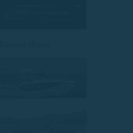
Chatear por Whatsapp
Bateaux charter
Trimarchi 57S