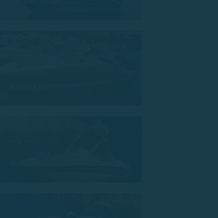
Trimarchi 53s
Remus 620
Remus 450