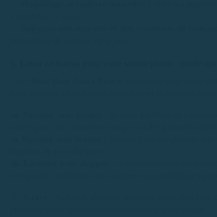
✅
Maquillage et coiffure naturels
: Évitez les produits
s’effondrer le look.
✅
Apportez une serviette et des vêtements de rechan
détendre et de profiter de la mer.
5. Louer un bateau pour votre séance photo : quelle opt
Chez
Rent Boat Costa Brava
, nous vous proposons dif
vous puissiez choisir celle qui convient le mieux à votre
🛥️
Bateaux sans permis
: Si vous préférez un environn
idéale pour des séances en couple ou des portraits indivi
🚤
Bateaux sous licence
: parfaits pour les photographes
disposer de plus d’espace.
🛳️
Location avec skipper
: si vous souhaitez vous conc
navigation, un bateau avec skipper est la meilleure optio
💡
Astuce
: Avant de réserver, indiquez-nous quel type 
puissions vous recommander le bateau le plus adapté.