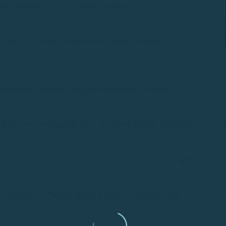
es endroits les plus impressionnants :
les et les eaux cristallines créent un décor
radisiaque propice aux photographies de rêve.
ngue par sa tranquillité et ses eaux bleues vibrantes.
ons blanches à la côte rocheuse, créant une atmosphère
e séance à l’
heure dorée
(lever ou coucher du