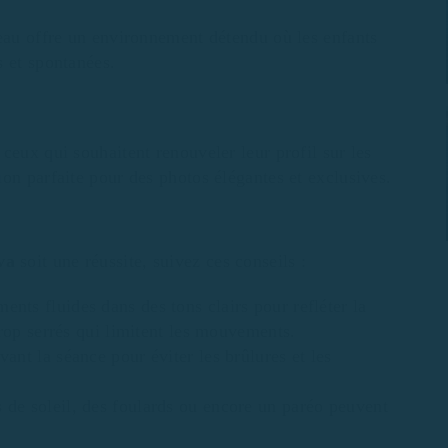
teau offre un environnement détendu où les enfants
s et spontanées.
ceux qui souhaitent renouveler leur profil sur les
on parfaite pour des photos élégantes et exclusives.
va
soit une réussite, suivez ces conseils :
ents fluides dans des tons clairs pour refléter la
rop serrés qui limitent les mouvements.
vant la séance pour éviter les brûlures et les
s de soleil, des foulards ou encore un paréo peuvent