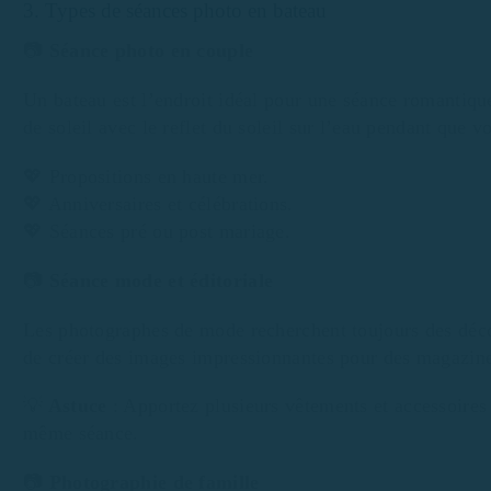
3. Types de séances photo en bateau
📷
Séance photo en couple
Un bateau est l’endroit idéal pour une séance romantiqu
de soleil avec le reflet du soleil sur l’eau pendant que v
💖 Propositions en haute mer.
💖 Anniversaires et célébrations.
💖 Séances pré ou post mariage.
📷
Séance mode et éditoriale
Les photographes de mode recherchent toujours des déc
de créer des images impressionnantes pour des magazine
💡
Astuce
: Apportez plusieurs vêtements et accessoires
même séance.
📷
Photographie de famille