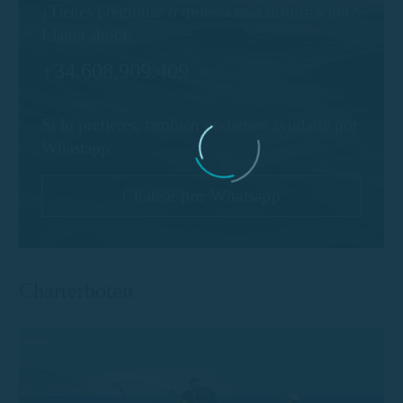
¿Tienes preguntas o quieres más información?
Llama ahora:
+34.608.909.409
Si lo prefieres, también podemos ayudarte por
Whastapp:
Chatear por Whatsapp
Charterboten