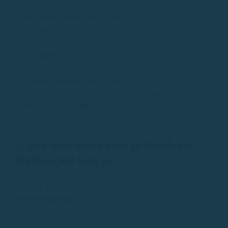
bewegingsvrijheid beperkt.
✅
Bescherm jezelf tegen de zon
: Gebruik
zonnebrandcrème voor de fotoshoot om verbranding en
overmatige glans te voorkomen.
✅
Strategische accessoires
: Hoeden, zonnebrillen, sjaals
of zelfs een sarong kunnen je foto’s dynamischer maken.
✅
Natuurlijke make-up en haar
: Vermijd zware
producten, want de zeewind kan je look snel verpesten.
✅
Neem een ​​handdoek en een setje kleding mee
: Na de
fotoshoot wil je ontspannen en genieten van de zee.
5. Een boot huren voor je fotoshoot:
Welke optie kies je?
Bij
Rent Boat Costa Brava
bieden we verschillende
bootverhuuropties
aan, zodat je de boot kunt kiezen die
het beste bij je fotoshoot past: