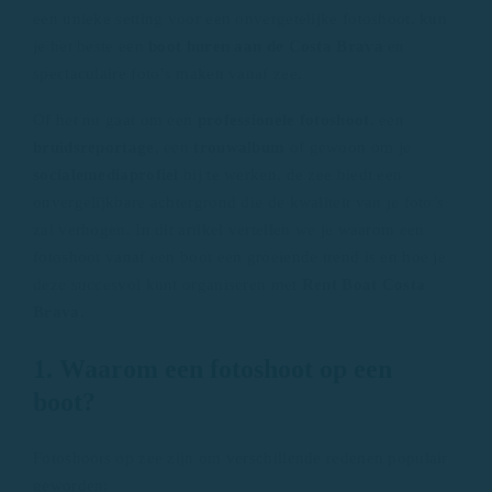
een unieke setting voor een onvergetelijke fotoshoot, kun
je het beste een
boot huren aan de Costa Brava
en
spectaculaire foto’s maken vanaf zee.
Of het nu gaat om een
​​professionele fotoshoot
, een
bruidsreportage
, een
trouwalbum
of gewoon om je
socialemediaprofiel
bij te werken, de zee biedt een
onvergelijkbare achtergrond die de kwaliteit van je foto’s
zal verhogen. In dit artikel vertellen we je waarom een ​​
fotoshoot vanaf een boot een groeiende trend is en hoe je
deze succesvol kunt organiseren met
Rent Boat Costa
Brava.
1. Waarom een ​​fotoshoot op een
boot?
Fotoshoots op zee zijn om verschillende redenen populair
geworden: