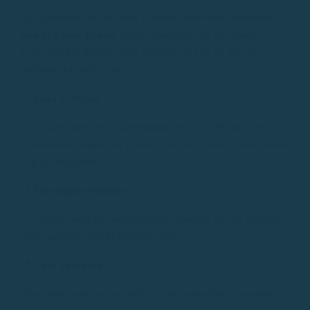
Als je besluit om een ​​boot te
huren voor een fotoshoot
aan de Costa Brava
, is het belangrijk om de locaties
zorgvuldig te kiezen. Hier zijn enkele van de meest
indrukwekkende locaties:
📍
Cala S’Alguer
Een charmante plek waar traditionele vissershuisjes en
kristalhelder water een pittoresk decor vormen, doordrenkt
van geschiedenis.
📍
Formigues-eilanden
Een kleine archipel met turquoise wateren en een hemelse
sfeer, perfect voor dromerige foto’s.
📍
Cala Futadera
Deze baai, ook wel bekend als “het natuurlijke zwembad”,