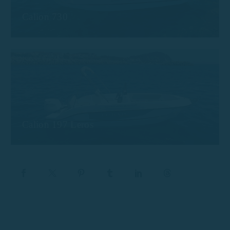
Calion 730
Calion 197 Leros