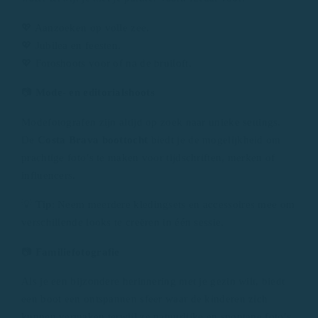
💖 Aanzoeken op volle zee.
💖 Jubilea en feesten.
💖 Fotoshoots voor of na de bruiloft.
📷
Mode- en editorialshoots
Modefotografen zijn altijd op zoek naar unieke settings.
De
Costa Brava boottocht
biedt je de mogelijkheid om
prachtige foto’s te maken voor tijdschriften, merken of
influencers.
💡
Tip
: Neem meerdere kledingsets en accessoires mee om
verschillende looks te creëren in één sessie.
📷
Familiefotografie
Als je een bijzondere herinnering met je gezin wilt, biedt
een boot een ontspannen sfeer waar de kinderen zich
kunnen vermaken terwijl ze natuurlijke en spontane foto’s