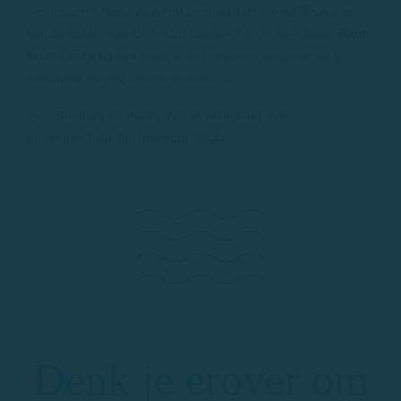
vastleggen?
Huur dan een boot aan de Costa Brava
en
laat de magie van de Middellandse Zee de rest doen.
Rent
Boat Costa Brava
biedt je het perfecte vaartuig om je
fotoshoot tot een succes te maken.
🚤✨
Boek nu en maak van je fotoshoot een
onvergetelijke herinnering
. 📸🌊
Denk je erover om