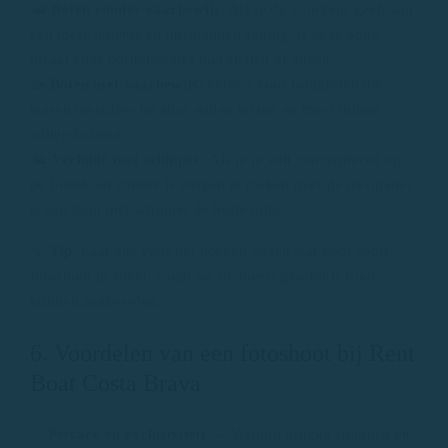
🛥️
Boten zonder vaarbewijs
: Als je de voorkeur geeft aan
een meer intieme en ontspannen setting, is deze optie
ideaal voor portretsessies met stellen of alleen.
🚤
Boten met vaarbewijs
: Perfect voor fotografen die
tussen meerdere locaties willen reizen en meer ruimte
willen hebben.
🛳️
Verhuur met schipper:
Als je je wilt concentreren op
de fotoshoot zonder je zorgen te maken over de navigatie,
is een boot met schipper de beste optie.
💡
Tip
: Laat ons vóór het boeken weten wat voor soort
fotoshoot je zoekt, zodat we de meest geschikte boot
kunnen aanbevelen.
6. Voordelen van een fotoshoot bij Rent
Boat Costa Brava
✅
Privacy en exclusiviteit
→ Vermijd drukke stranden en