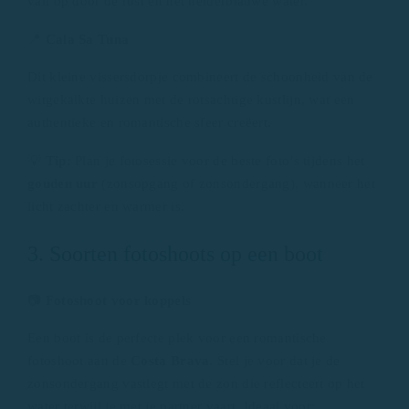
valt op door de rust en het helderblauwe water.
📍
Cala Sa Tuna
Dit kleine vissersdorpje combineert de schoonheid van de
witgekalkte huizen met de rotsachtige kustlijn, wat een
authentieke en romantische sfeer creëert.
💡
Tip:
Plan je fotosessie voor de beste foto’s tijdens het
gouden uur
(zonsopgang of zonsondergang), wanneer het
licht zachter en warmer is.
3. Soorten fotoshoots op een boot
📷
Fotoshoot voor koppels
Een boot is de perfecte plek voor een romantische
fotoshoot aan de
Costa Brava
. Stel je voor dat je de
zonsondergang vastlegt met de zon die reflecteert op het
water terwijl je met je partner vaart. Ideaal voor: