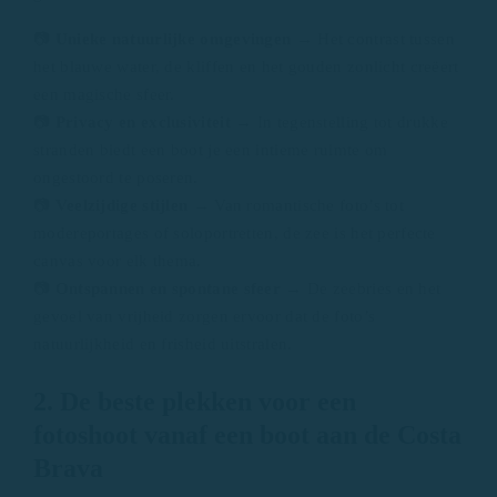
📷
Unieke natuurlijke omgevingen
→ Het contrast tussen
het blauwe water, de kliffen en het gouden zonlicht creëert
een magische sfeer.
📷
Privacy en exclusiviteit
→ In tegenstelling tot drukke
stranden biedt een boot je een intieme ruimte om
ongestoord te poseren.
📷
Veelzijdige stijlen
→ Van romantische foto’s tot
modereportages of soloportretten, de zee is het perfecte
canvas voor elk thema.
📷
Ontspannen en spontane sfeer
→ De zeebries en het
gevoel van vrijheid zorgen ervoor dat de foto’s
natuurlijkheid en frisheid uitstralen.
2. De beste plekken voor een
fotoshoot vanaf een boot aan de Costa
Brava