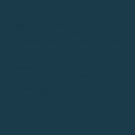
geniet van een rustige omgeving.
✅
Flexibele planning
→ Jij bepaalt wanneer en waar je de
foto’s wilt maken.
✅
Toegang tot unieke plekken
→ Ontdek baaien en
verborgen hoekjes van de
Costa Brava
.
✅
Persoonlijke aandacht
→ Wij helpen je bij het plannen
van je fotoshoot op zee.
📸
Klaar om spectaculaire foto’s te maken in de
Middellandse Zee?
Boek je boot en beleef een
onvergetelijke ervaring aan de
Costa Brava.
Een
fotoshoot op een boot aan de Costa Brava
garandeert niet alleen ongelooflijke foto’s, maar is ook een
unieke ervaring op zich. Van romantische sessies tot
professionele modeshoots, de zee biedt een natuurlijke
omgeving die nauwelijks te evenaren is op het land.
Wil je dit avontuur beleven en onvergetelijke momenten