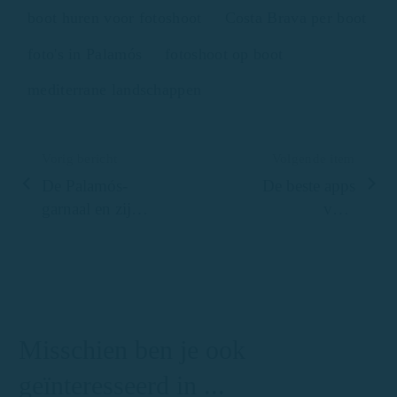
boot huren voor fotoshoot
Costa Brava per boot
foto's in Palamós
fotoshoot op boot
mediterrane landschappen
Vorig bericht
Volgende item
De Palamós-
De beste apps
garnaal en zijn
voor
belang in de
watersporters:
gastronomie
van weer tot
van de Costa
veiligheid
Brava
Misschien ben je ook
geïnteresseerd in ...