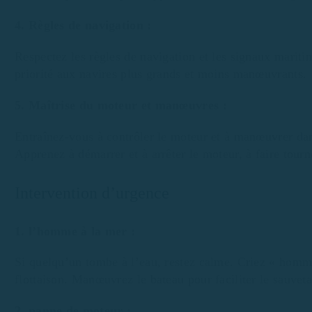
4. Règles de navigation :
Respectez les règles de navigation et les signaux mariti
priorité aux navires plus grands et moins manœuvrants.
5. Maîtrise du moteur et manœuvres :
Entraînez-vous à contrôler le moteur et à manœuvrer dan
Apprenez à démarrer et à arrêter le moteur, à faire tourne
Intervention d’urgence
1. l’homme à la mer :
Si quelqu’un tombe à l’eau, restez calme. Criez « homme 
flottaison. Manœuvrez le bateau pour faciliter le sauvet
2. panne de moteur :