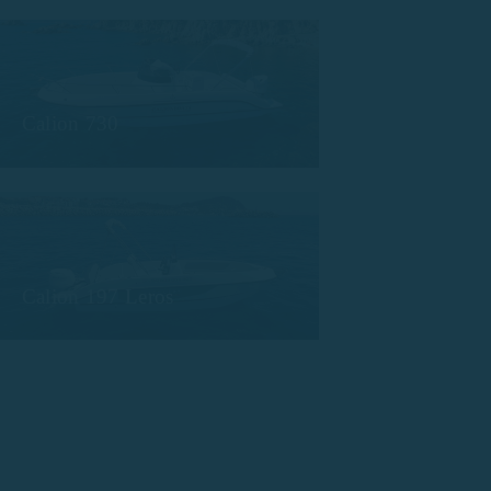
Calion 730
Calion 197 Leros