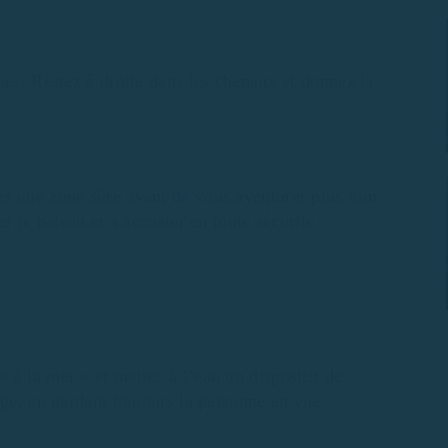
mes. Restez à droite dans les chenaux et donnez la
s une zone sûre avant de vous aventurer plus loin.
r le bateau et à accoster en toute sécurité.
à la mer » et mettez à l’eau un dispositif de
age, en gardant toujours la personne en vue.