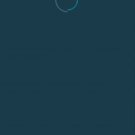
 un gilet de sauvetage à tout moment. Un accident peut
e toute la différence.
es autres bateaux, les bouées et les obstacles
distance de sécurité avec les autres bateaux et le
si possible, une radio VHF portable. Ces appareils
ce.