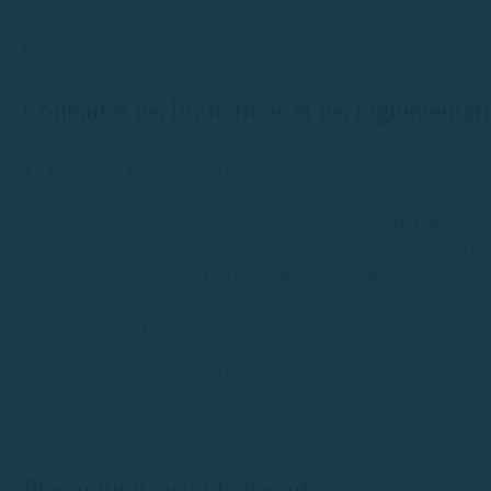
ici un guide complet de conseils et de bonnes pratiques p
bateau sans permis
.
Connaître les limitations et les réglementat
1. Types de bateaux autorisés :
Dans de nombreux pays, les personnes
sans permis peu
longueur ou équipés de moteurs de faible puissance. Il e
et de s’assurer que le
bateau que vous louez
répond à c
2. Zones autorisées :
Il existe des zones spécifiques où
la navigation sans p
à proximité de la côte et dans des eaux calmes. Renseign
restrictions afin d’éviter les sanctions et de garantir votr
Préparation avant le départ