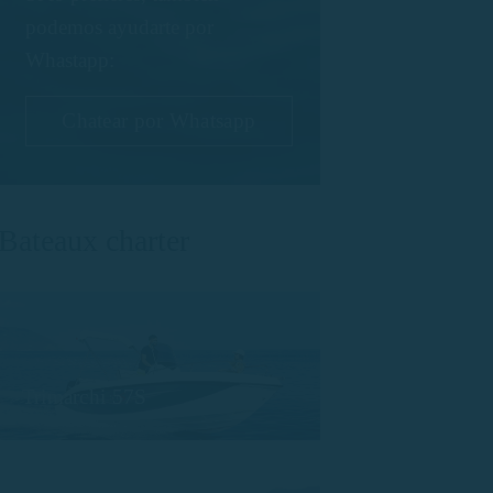
podemos ayudarte por
Whastapp:
Chatear por Whatsapp
Bateaux charter
Trimarchi 57S