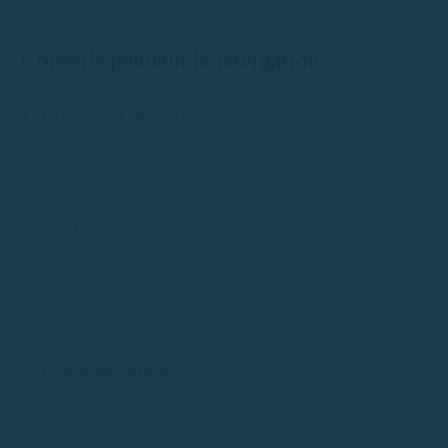
défavorables, surtout si vous êtes débutant.
Conseils pendant la navigation
1. Utilisation des gilets de sauvetage :
Il est essentiel que toutes les personnes à bord portent
survenir à tout moment et un gilet de sauvetage peut fair
2. Vigilance constante :
Surveillez constamment votre environnement. Surveillez l
éventuels. Naviguez à une vitesse modérée et gardez une 
rivage.
3. Communication :
Emportez un téléphone portable dans un sac étanche et, 
sont indispensables pour appeler à l’aide en cas d’urgen