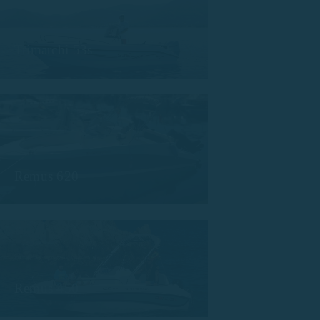
Trimarchi 53s
Remus 620
Remus 450