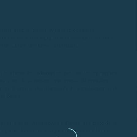
iariser avec le bateau. Apprenez comment
tion et les autres équipements essentiels. Si vous
vous donner une brève instruction.
r, le niveau de carburant et que tous les équipements
les gilets de sauvetage, une trousse de premiers
r, un klaxon et des dispositifs de signalisation et de
sta Brava.
qu’un à terre. Assurez-vous d’avoir une carte de la
de partir. Évitez de naviguer dans des conditions