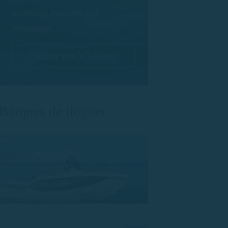
podemos ayudarte por
Whastapp:
Chatear por Whatsapp
Barques de lloguer
Trimarchi 57S