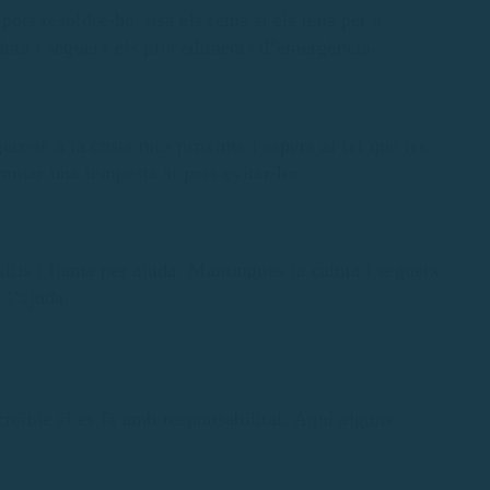
 pots resoldre-ho, usa els rems si els tens per a
calma i segueix els procediments d’emergència.
eix-te a la costa més pròxima i espera al fet que les
rontar una tempesta si pots evitar-ho.
lis i flama per ajuda. Mantingues la calma i segueix
 l’ajuda.
reïble si es fa amb responsabilitat. Aquí alguns