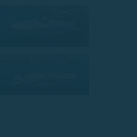
Calion 730
Calion 197 Leros