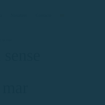
a
Nosaltres
Contacte
e la mar
 sense
a mar