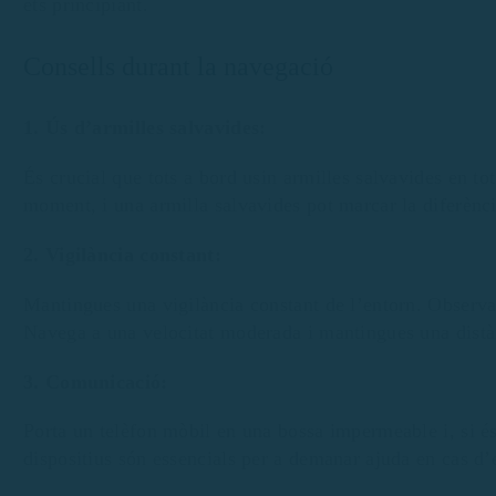
ets principiant.
Consells durant la navegació
1. Ús d’armilles salvavides:
És crucial que tots a bord usin armilles salvavides en t
moment, i una armilla salvavides pot marcar la diferènci
2. Vigilància constant:
Mantingues una vigilància constant de l’entorn. Observa 
Navega a una velocitat moderada i mantingues una distàn
3. Comunicació:
Porta un telèfon mòbil en una bossa impermeable i, si é
dispositius són essencials per a demanar ajuda en cas d