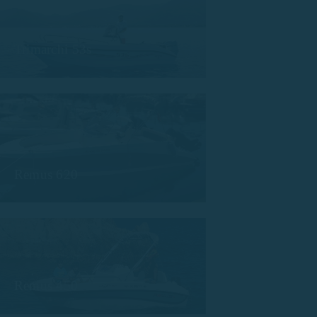
Trimarchi 53s
Remus 620
Remus 450