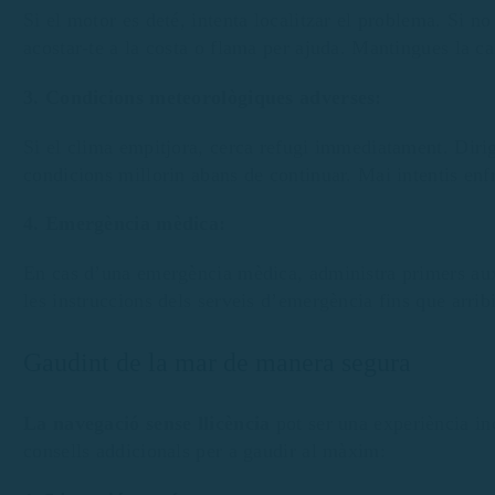
Si el motor es deté, intenta localitzar el problema. Si no
acostar-te a la costa o flama per ajuda. Mantingues la 
3. Condicions meteorològiques adverses:
Si el clima empitjora, cerca refugi immediatament. Dirig
condicions millorin abans de continuar. Mai intentis enf
4. Emergència mèdica:
En cas d’una emergència mèdica, administra primers auxi
les instruccions dels serveis d’emergència fins que arribi
Gaudint de la mar de manera segura
La navegació sense llicència
pot ser una experiència inc
consells addicionals per a gaudir al màxim: