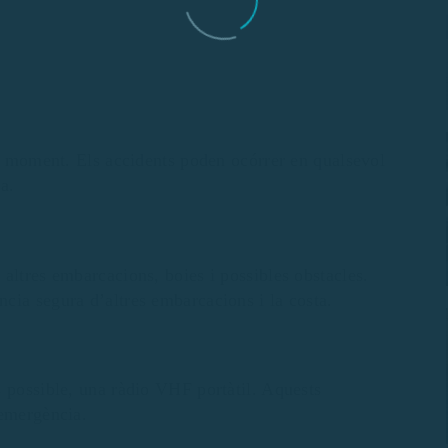
ot moment. Els accidents poden ocórrer en qualsevol
a.
altres embarcacions, boies i possibles obstacles.
cia segura d’altres embarcacions i la costa.
s possible, una ràdio VHF portàtil. Aquests
’emergència.