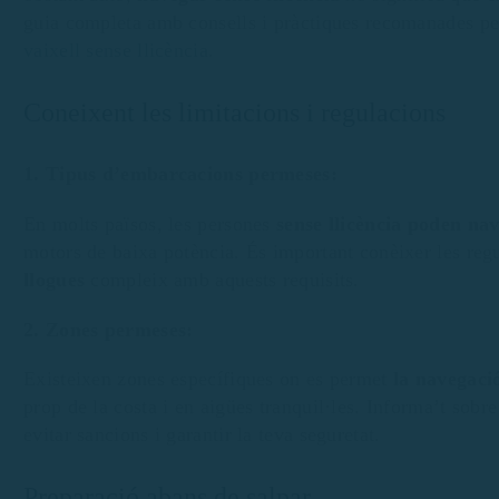
guia completa amb consells i pràctiques recomanades per
vaixell sense llicència
.
Coneixent les limitacions i regulacions
1. Tipus d’embarcacions permeses:
En molts països, les persones
sense llicència poden na
motors de baixa potència. És important conèixer les regu
llogues
compleix amb aquests requisits.
2. Zones permeses:
Existeixen zones específiques on es permet
la navegació
prop de la costa i en aigües tranquil·les. Informa’t sobre
evitar sancions i garantir la teva seguretat.
Preparació abans de salpar