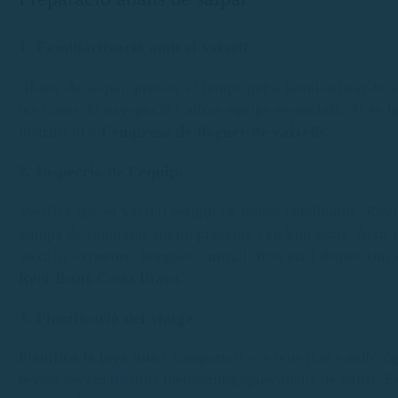
1. Familiarització amb el vaixell:
Abans de salpar, pren-te el temps per a familiaritzar-te
les llums de navegació i altres equips essencials. Si é
instrucció a
l’empresa de lloguer de vaixells
.
2. Inspecció de l’equip:
Verifica que el vaixell estigui en bones condicions. Revi
equips de seguretat siguin presents i en bon estat. Això
auxilis, extintors, bengales, mirall, botzina i dispositiu
Rent Boats Costa Brava.
3. Planificació del viatge:
Planifica la teva ruta
i comparteix els teus plans amb alg
revisa les condicions meteorològiques abans de sortir. E