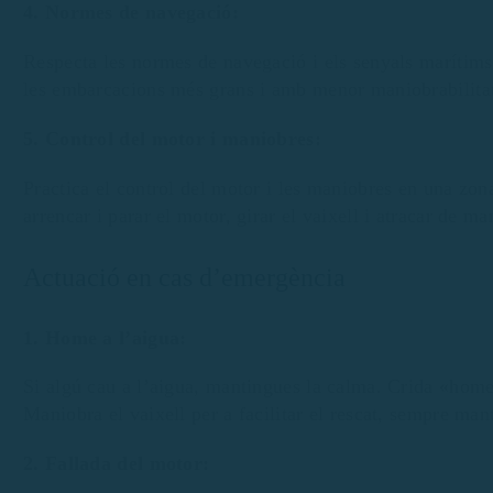
4. Normes de navegació:
Respecta les normes de navegació i els senyals marítims.
les embarcacions més grans i amb menor maniobrabilita
5. Control del motor i maniobres:
Practica el control del motor i les maniobres en una zon
arrencar i parar el motor, girar el vaixell i atracar de m
Actuació en cas d’emergència
1. Home a l’aigua:
Si algú cau a l’aigua, mantingues la calma. Crida «home a
Maniobra el vaixell per a facilitar el rescat, sempre mant
2. Fallada del motor: