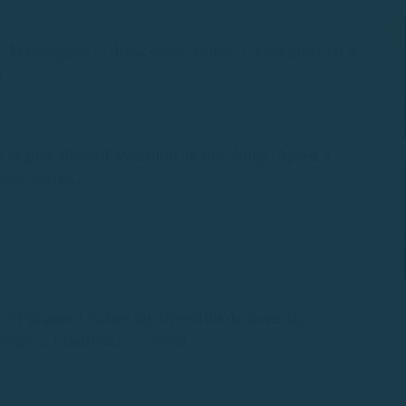
 Mantingues la dreta en els canals i dona prioritat a
t.
a segura abans d’aventurar-te més lluny. Aprèn a
anera segura.
 l’aigua» i llança un dispositiu de flotació.
enint a l’individu a la vista.