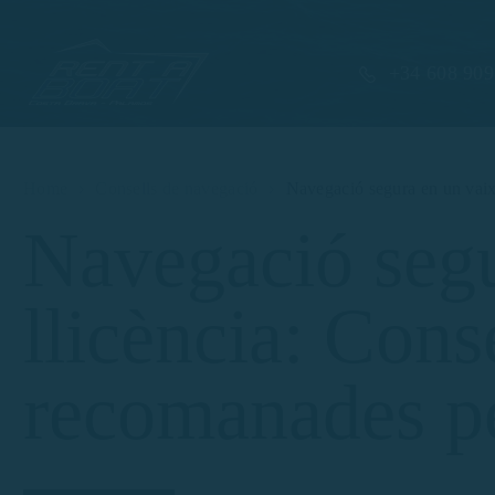
+34 608 909
Home
Consells de navegació
Navegació segura en un vaixe
Navegació segu
llicència: Conse
recomanades pe