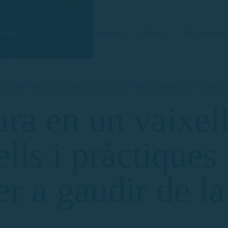
Barques
Rutes
Guia nàutic
 409
ll sense llicència: Consells i pràctiques recomanades per a gaudir d
ra en un vaixell
lls i pràctiques
r a gaudir de l