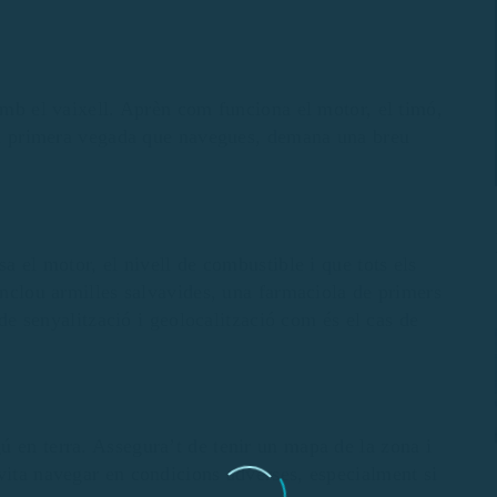
 amb el vaixell. Aprèn com funciona el motor, el timó,
s la primera vegada que navegues, demana una breu
sa el motor, el nivell de combustible i que tots els
 inclou armilles salvavides, una farmaciola de primers
s de senyalització i geolocalització com és el cas de
ú en terra. Assegura’t de tenir un mapa de la zona i
vita navegar en condicions adverses, especialment si