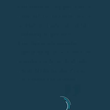
verkennen en stoppen waar je
maar wilt om te zwemmen, te
snorkelen of gewoon van het
landschap te genieten.
Elke dag wordt volledig
afgestemd op jouw voorkeuren,
waardoor je de vrijheid hebt
om de Middellandse Zee op
jouw manier te beleven.