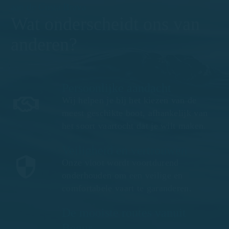
aan de Costa Brava
Wat onderscheidt ons van
anderen?
Persoonlijke aandacht
Wij helpen je bij het kiezen van de
meest geschikte boot, afhankelijk van
het soort vaartocht dat je wilt maken.
Veiligheid en vertrouwen
Onze vloot wordt voortdurend
onderhouden om een veilige en
comfortabele vaart te garanderen.
De mooiste routes vanuit
Begur