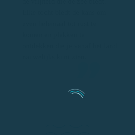
de vrijheid die de zee biedt.
Elke tocht biedt de kans om
even helemaal tot rust te
komen en plekken te
ontdekken die je vanaf het land
nauwelijks kunt zien.