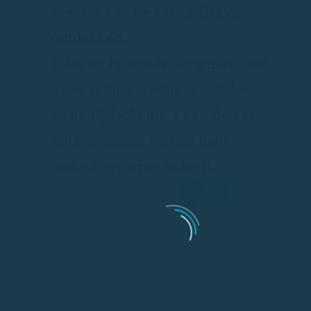
plekjes van de Costa Brava
ontdekken.
Elke tocht wordt aangepast aan
jouw tempo, zodat je zonder
vaste tijdschema’s van de zee
kunt genieten en een heel
andere ervaring beleeft.