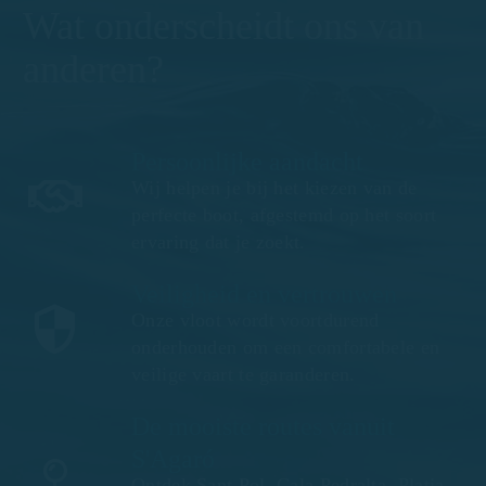
Wat onderscheidt ons van
anderen?
Persoonlijke aandacht
Wij helpen je bij het kiezen van de
perfecte boot, afgestemd op het soort
ervaring dat je zoekt.
Veiligheid en vertrouwen
Onze vloot wordt voortdurend
onderhouden om een comfortabele en
veilige vaart te garanderen.
De mooiste routes vanuit
S'Agaró
Ontdek Sant Pol, Cala Pedralta, Platja