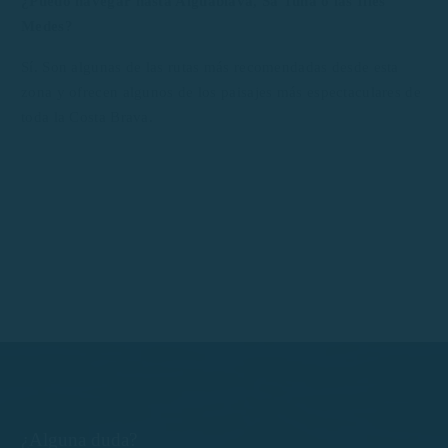
¿Puedo navegar hasta Aiguablava, Sa Tuna o las Illes
Medes?
Sí. Son algunas de las rutas más recomendadas desde esta
zona y ofrecen algunos de los paisajes más espectaculares de
toda la Costa Brava.
¿Alguna duda?