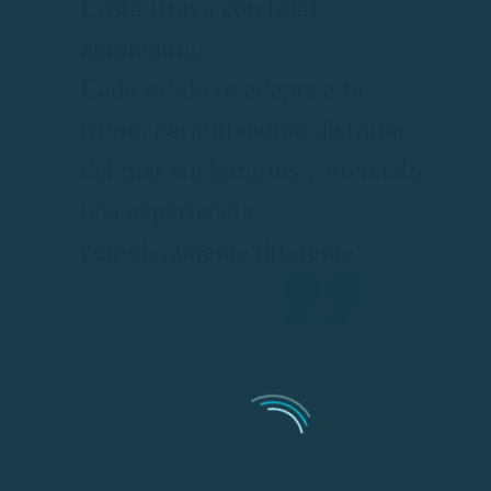
Costa Brava con total
autonomía.
Cada salida se adapta a tu
ritmo, permitiéndote disfrutar
del mar sin horarios y viviendo
una experiencia
completamente diferente.