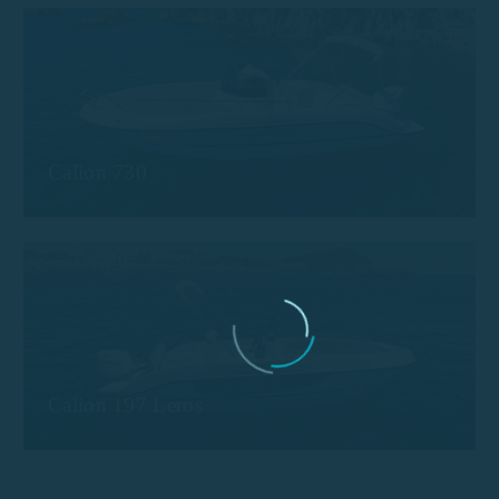
Calion 730
Calion 197 Leros