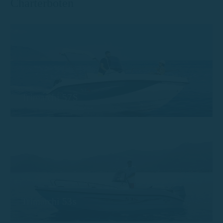
Charterboten
Trimarchi 57S
Trimarchi 53s