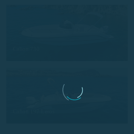
Calion 730
Calion 197 Leros