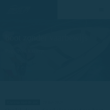
boot zonder vaarbewijs
Page/Post Excerpt
Home
Tag
Curiosa van de zee
28 mei 2024