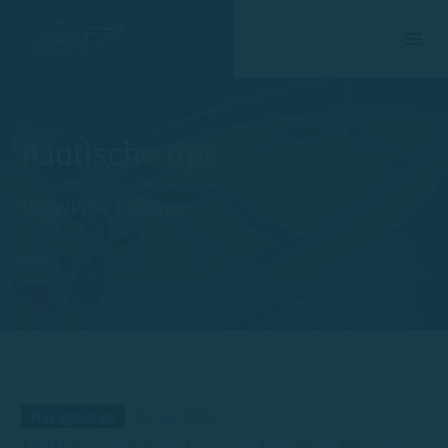
nautische tips
Page/Post Excerpt
Home
Tag
Navigatietips
23 mei 2024