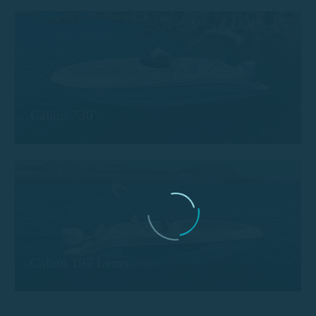
Calion 730
Calion 197 Leros