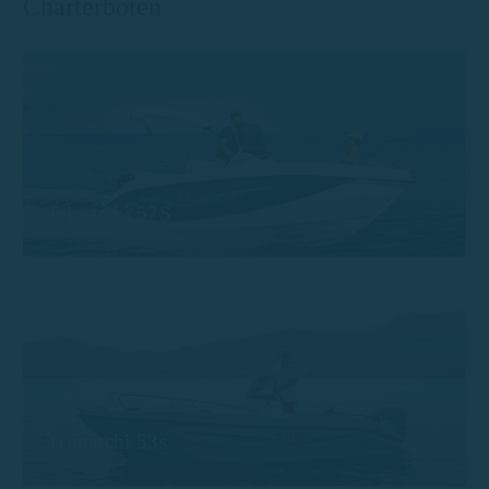
Charterboten
Trimarchi 57S
Trimarchi 53s