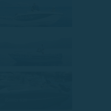
Trimarchi 57S
Trimarchi 53s
Remus 620