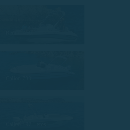
Remus 450
Calion 730
Calion 197 Leros