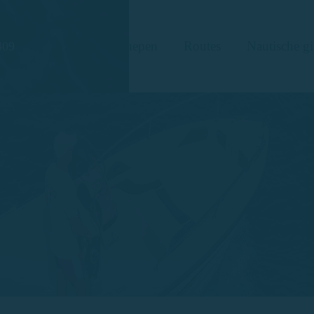
Schepen
Routes
Nautische gi
409