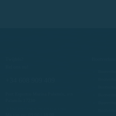
Twijfels?
Bootverhuur
Bel ons nu!
Bootverhu
+34 608 909 409
Bootverhu
Bootverhuu
Port Esportiu Marina Palamós, s/n
Bootverhuu
Palamós 17230
Bootverhu
info@rentboatscostabrava.com
Bootverhu
Ma t/m zo: 09:00 | 18:00