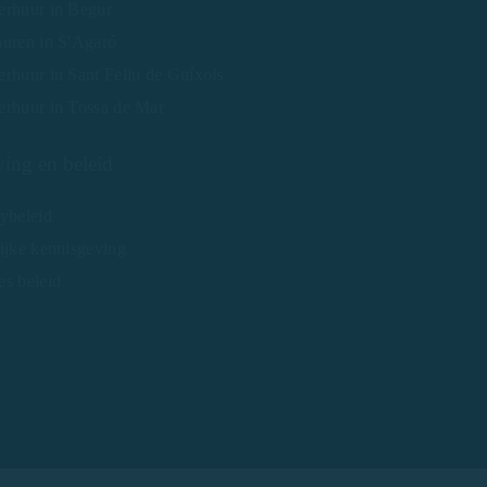
erhuur in Begur
huren in S'Agaró
rhuur in Sant Feliu de Guíxols
erhuur in Tossa de Mar
ing en beleid
ybeleid
ijke kennisgeving
es beleid