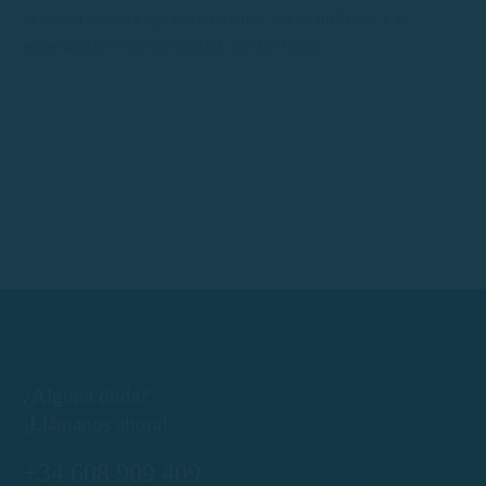
destacan por sus aguas cristalinas, sus acantilados y el
espectacular entorno natural que las rodea.
¿Alguna duda?
¡Llámanos ahora!
+34 608 909 409