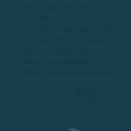
realizar rutas de mayor
recorrido.
Cada salida es una oportunidad
para descubrir nuevos paisajes,
practicar snorkel, relajarte en
una cala o simplemente
disfrutar del placer de navegar.