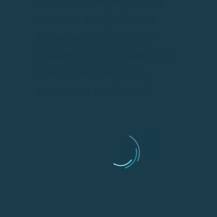
Porque para nosotros no se
trata solo de alquilar una
embarcación. Se trata de
ayudarte a vivir la auténtica
Costa Brava desde una
perspectiva privilegiada.