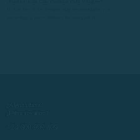
¿Puedo visitar Cala Castell o Cala S’Alguer?
Sí. Son dos de los destinos más recomendados y se
encuentran a pocos minutos de navegación.
¿Alguna duda?
¡Llámanos ahora!
+34 608 909 409