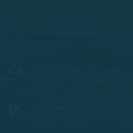
Descubre una Costa Brava llena de contrastes
¿Qué nos diferencia?
Atención cercana y
personalizada
Te ayudamos a preparar tu salida para
que disfrutes al máximo de la
navegación.
Seguridad y tranquilidad
Todas nuestras embarcaciones están
revisadas y cuentan con seguro
incluido.