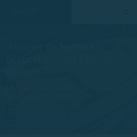
Alquiler de barcos sin
licencia en Sant Feliu de
Guíxols
Disfruta del alquiler de barcos sin titulación
en Sant Feliu de Guíxols
Home
Alquiler de barcos sin licencia en Sant Feliu de Guíxols