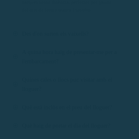
barques sense llicència, perfectes per gaudir
del mar de forma segura i senzilla.
Des d'on surten els vaixells?
A quina hora haig de presentar-me per a
l'embarcament?
Quines cales o llocs puc visitar amb el
lloguer?
Què està inclòs en el preu del lloguer?
Què haig de portar el dia del lloguer?