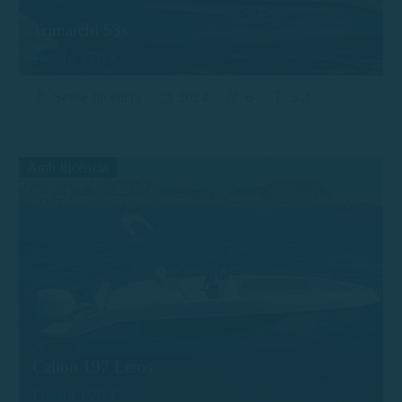
Trimarchi 53s
Desde 170 €
Sense llicència
2024
6
5.3
Amb llicència
Calion 197 Leros
Desde 190 €