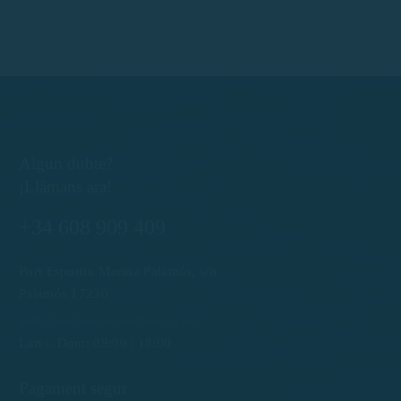
Algun dubte?
¡Llàmans ara!
+34 608 909 409
Port Esportiu Marina Palamós, s/n
Palamós 17230
info@rentboatscostabrava.com
Lun – Dom: 09:00 | 18:00
Pagament segur