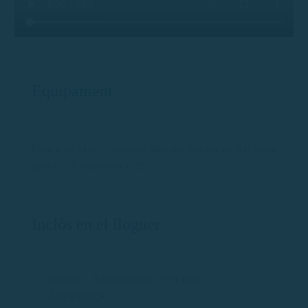
Equipament
Escala de bany, Solarium, Bimini, Nevera de Gel (sota
petició), Paddle Surf (+25€)
Inclòs en el lloguer
Neteja
Amarrament a Port Base
Assegurança