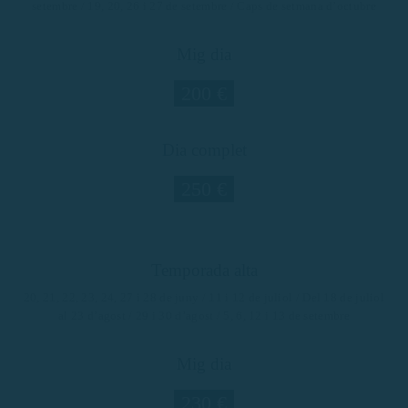
setembre / 19, 20, 26 i 27 de setembre / Caps de setmana d’octubre
Mig dia
200 €
Dia complet
250 €
Temporada alta
20, 21, 22, 23, 24, 27 i 28 de juny / 11 i 12 de juliol / Del 18 de juliol
al 23 d’agost / 29 i 30 d’agost / 5, 6, 12 i 13 de setembre
Mig dia
230 €