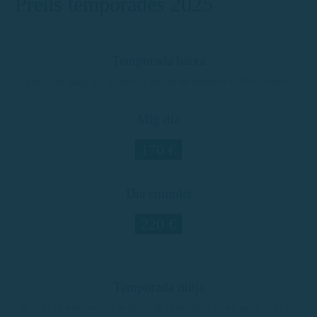
Preus temporades 2025
Temporada baixa
Del 15 de maig al 3 de juliol / Del 14 de setembre al 30 d’octubre
Mig dia
170 €
Dia complet
220 €
Temporada mitja
6, 7, 13 i 14 de juny / 4 de juliol al 17 de juliol / 24 d’agost al 11 de