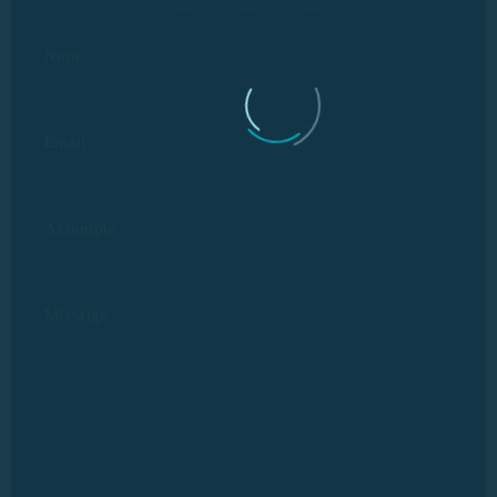
Nom
Email
Assumpte
Missatge