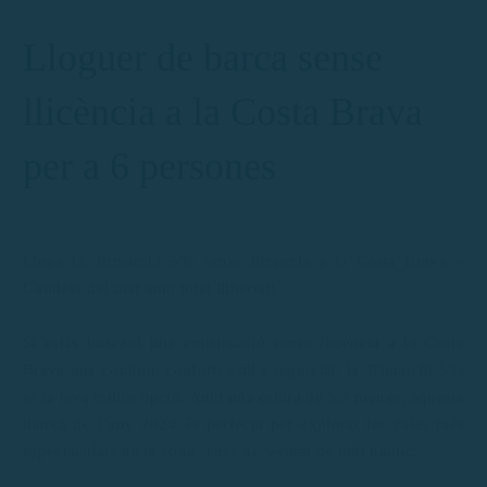
Lloguer de barca sense
llicència a la Costa Brava
per a 6 persones
Lloga la Trimarchi 53s sense llicència a la Costa Brava –
Gaudeix del mar amb total llibertat!
Si estàs buscant una embarcació sense llicència a la Costa
Brava que combini confort, estil i seguretat, la Trimarchi 53s
és la teva millor opció. Amb una eslora de 5,3 metres, aquesta
llanxa de l’any 2024 és perfecta per explorar les cales més
espectaculars de la zona sense necessitat de títol nàutic.