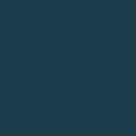
Gràcies al seu motor de 15 CV, aquesta embarcació ofereix
una navegació suau i segura per a fins a 6 persones, ideal per
a sortides en parella, família o amb amics. El seu disseny
modern inclou solàrium en proa, *bimini per a protegir-te del
sol i escala de bany, facilitant l’accés a la mar per a un bany
refrescant.
La Trimarchi 53s destaca per la seva maniobrabilitat i facilitat
de conducció, cosa que la converteix en una opció ideal per
als qui mai han navegat abans. Abans de eixir, rebràs una
explicació completa del funcionament perquè gaudisca amb
total tranquil·litat.
Navega per Palamós, Calella de Palafrugell, Tamariu i altres
joies de la Costa Brava amb aquesta llanxa sense llicència
moderna i segura. ¡Reserva avui i viu una experiència
inoblidable al teu ritme!