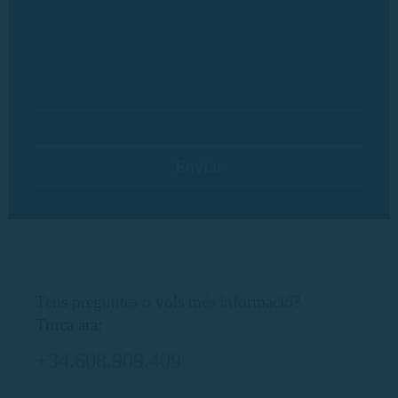
Tens preguntes o vols més informació?
Truca ara:
+34.608.909.409