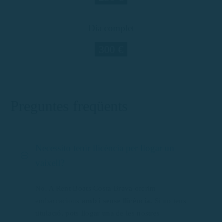
Dia complet
300 €
Preguntes freqüents
Necessito tenir llicència per llogar un
vaixell?
No. A Rent Boats Costa Brava oferim
embarcacions
amb i sense llicència
. Si no tens
titulació, pots llogar una de les nostres