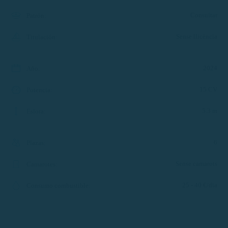
Consultar
Patrón
:
Sense llicència
Titulación
:
2024
Año
:
15 CV
Potencia
:
5.3 m
Eslora
:
6
Plazas
:
Sense camarots
Camarotes
:
25 - 40 €/dia
Consumo combustible
: