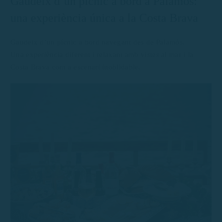
Gaudeix d’un pícnic a bord a Palamós:
una experiència única a la Costa Brava
Gaudeix d’un pícnic a bord navegant des de Palamós.
Una experiència diferent i relaxant amb vistes al mar i la
Costa Brava com a escenari inoblidable.