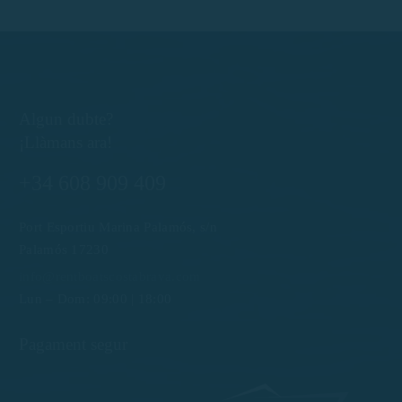
Algun dubte?
¡Llàmans ara!
+34 608 909 409
Port Esportiu Marina Palamós, s/n
Palamós 17230
info@rentboatscostabrava.com
Lun – Dom: 09:00 | 18:00
Pagament segur