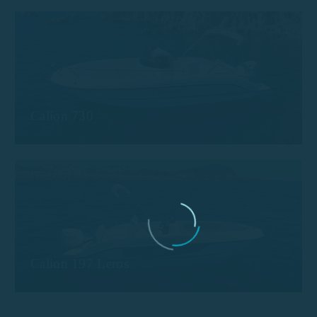
Calion 730
Calion 197 Leros