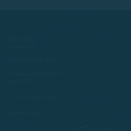
Algun dubte?
¡Llàmans ara!
+34 608 909 409
Port Esportiu Marina Palamós, s/n
Palamós 17230
info@rentboatscostabrava.com
Lun – Dom: 09:00 | 18:00
Pagament segur