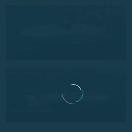
Calion 730
Calion 197 Leros