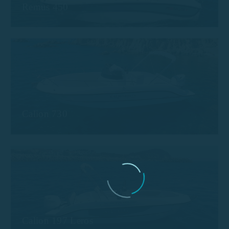
Remus 450
Calion 730
Calion 197 Leros