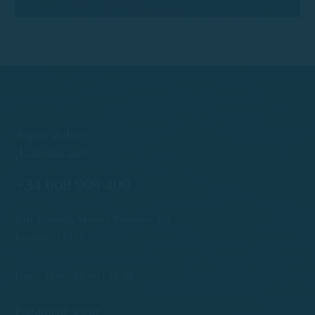
Algun dubte?
¡Llàmans ara!
+34 608 909 409
Port Esportiu Marina Palamós, s/n
Palamós 17230
info@rentboatscostabrava.com
Lun – Dom: 09:00 | 18:00
Pagament segur