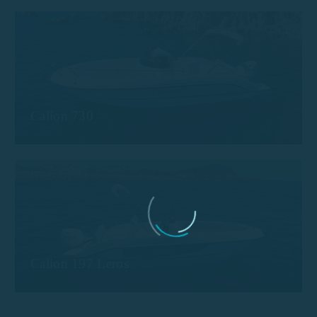
Calion 730
Calion 197 Leros