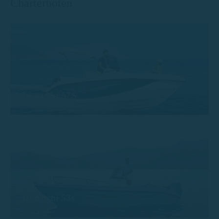
Charterboten
Trimarchi 57S
Trimarchi 53s