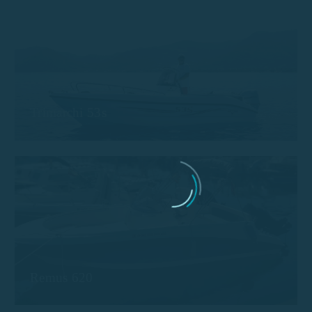
Trimarchi 53s
Remus 620