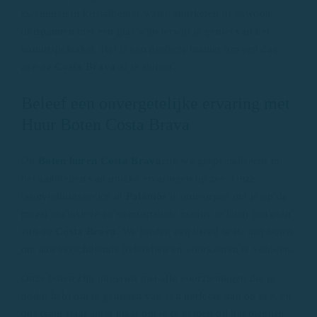
zwemmen in kristalhelder water, snorkelen of gewoon
ontspannen met een glas wijn terwijl je geniet van het
natuurspektakel. Het is een perfecte manier om een dag
aan de
Costa Brava
af te sluiten.
Beleef een onvergetelijke ervaring met
Huur Boten Costa Brava
Op
Boten huren Costa Brava
zijn we gespecialiseerd in
het aanbieden van unieke ervaringen op zee. Onze
bootverhuurservice in
Palamós
is ontworpen om je op de
meest exclusieve en comfortabele manier te laten genieten
van de
Costa Brava
. We bieden een breed scala aan boten
om aan verschillende behoeften en voorkeuren te voldoen.
Onze boten zijn uitgerust met alle voorzieningen die je
nodig hebt om te genieten van een perfecte dag op zee, en
ons team staat altijd klaar om je te helpen bij het plannen