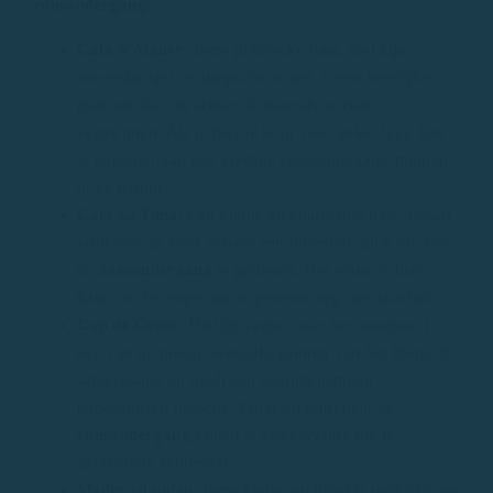
zonsondergang
:
Cala S’Alguer
: Deze pittoreske baai, met zijn
vissershuisjes en turquoise water, is een heerlijke
plek om de zon achter de heuvels te zien
verdwijnen. Als je hier je boot voor anker legt, kun
je genieten van een vredige zonsondergang midden
in de natuur.
Cala Sa Tuna
: Een kleine en charmante baai, ideaal
voor wie op zoek is naar een intiemere plek om van
de
zonsondergang
te genieten. Het water is hier
kalm en de omgeving is gewoonweg spectaculair.
Cap de Creus
: Dit ligt verder naar het noorden, is
een van de meest oostelijke punten van het Iberisch
schiereiland en biedt een adembenemend
panoramisch uitzicht. Vanaf dit punt naar de
zonsondergang
kijken is een ervaring die je
sprakeloos achterlaat.
Medes-eilanden
: Deze kleine archipel is perfect voor