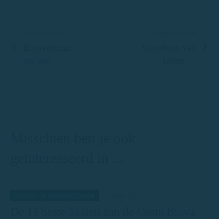
Vorig bericht
Volgende item
Bootverhuur
Voordelen van
per uur:
zeilen: in
Ontdek de
contact komen
Costa Brava in
met de natuur
uw eigen
en loskomen
tempo
van stress aan
de Costa Brava
Misschien ben je ook
geïnteresseerd in ...
Routes en bestemmingen
9 april 2026
De 15 beste baaien aan de Costa Brava