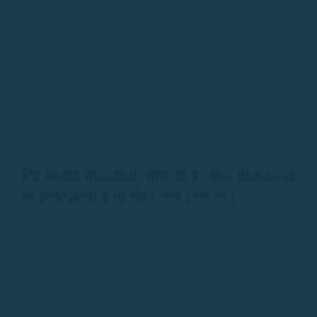
koppels, vrienden of zelfs om alleen van te genieten.
Als je een boot huurt in
Palamós
kun je deze ervaring
vanuit een bevoorrecht perspectief beleven. Je kunt weg
van de drukke stranden en een rustig plekje vinden op
volle zee, waar de horizon oneindig is en het uitzicht op de
zonsondergang
ononderbroken is. Op die momenten besef
je pas echt de grootsheid van de natuur en de sereniteit die
de zee je biedt.
De beste plaatsen om de zonsondergang
te bekijken aan de Costa Brava
Hoewel de hele
Costa Brava
adembenemende uitzichten
biedt, zijn er bepaalde plekken die opvallen door hun
bijzondere schoonheid bij zonsondergang. Hier raden we
enkele van de beste plekken aan om je boot voor anker te
leggen en te genieten van een onvergetelijke