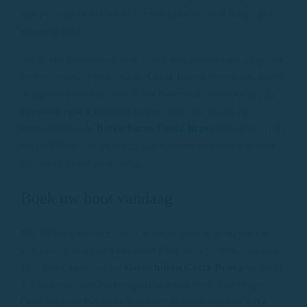
van je route en ervoor te zorgen dat je de best mogelijke
ervaring hebt.
Als je een romantisch uitje plant, een ontspannen dagje uit
met vrienden of gewoon de
Costa Brava
vanuit een ander
perspectief wilt ervaren, is het huren van een boot om de
zonsondergang
te bekijken een optie die je niet zal
teleurstellen. Op
Boten huren Costa Brava
bieden we je de
mogelijkheid om dit magische moment te beleven in een
onvergelijkbare omgeving.
Boek uw boot vandaag
Mis de kans niet om vanaf je eigen boot te genieten van
een van de mooiste
zonsondergangen
in de Middellandse
Zee. Boek vandaag bij
Boten huren Costa Brava
en maak
je klaar voor een ervaring die je nooit meer zult vergeten.
Onze basis in
Palamós
is perfect gelegen om de
Costa