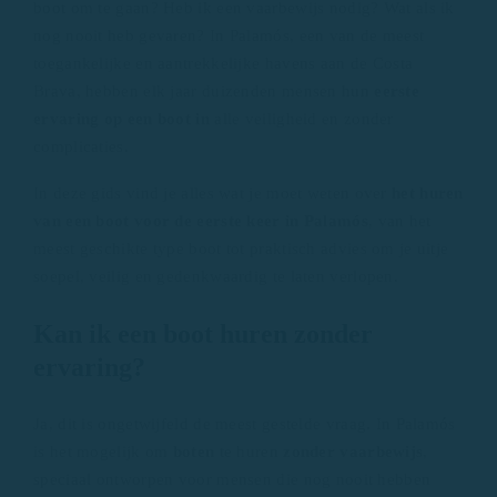
boot om te gaan? Heb ik een vaarbewijs nodig? Wat als ik
nog nooit heb gevaren? In Palamós, een van de meest
toegankelijke en aantrekkelijke havens aan de Costa
Brava, hebben elk jaar duizenden mensen hun
eerste
ervaring op een boot in
alle veiligheid en zonder
complicaties.
In deze gids vind je alles wat je moet weten over
het huren
van een boot voor de eerste keer in Palamós
, van het
meest geschikte type boot tot praktisch advies om je uitje
soepel, veilig en gedenkwaardig te laten verlopen.
Kan ik een boot huren zonder
ervaring?
Ja, dit is ongetwijfeld de meest gestelde vraag. In Palamós
is het mogelijk om
boten
te huren
zonder vaarbewijs
,
speciaal ontworpen voor mensen die nog nooit hebben