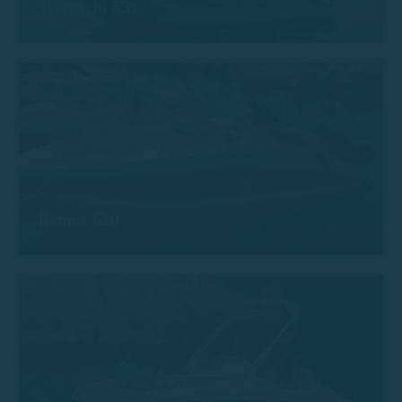
Trimarchi 53s
Remus 620