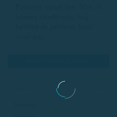
Palamós vanaf zee. Met of
zonder vaarbewijs, wij
hebben de perfecte boot
voor jou.
Boek nu en begin je avontuur
Thematisch
Navigatietips