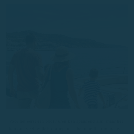
Voor het eerst een boot huren kan spannend zijn, maar het
kan ook veel twijfels oproepen. Is het moeilijk om met een