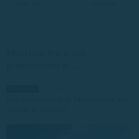
de zee: wat
meenemen als
verandert er als
je een boot
je de Costa
huurt in
Brava per boot
Palamós:
ontdekt?
complete
checklist
Misschien ben je ook
geïnteresseerd in ...
Navigatietips
8 mei 2026
Hoe interpreteer je de Middellandse Zee
voordat je vertrekt?