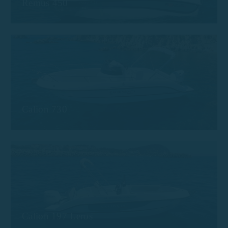
Remus 450
Calion 730
Calion 197 Leros