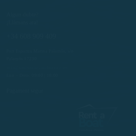
Algun dubte?
¡Llàmans ara!
+34 608 909 409
Port Esportiu Marina Palamós, s/n
Palamós 17230
info@rentboatscostabrava.com
Lun – Dom: 09:00 | 18:00
Pagament segur