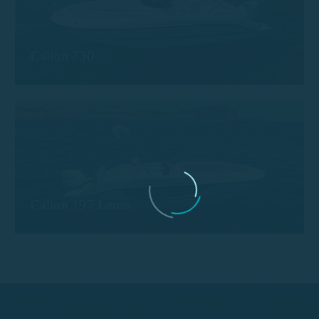
Calion 730
Calion 197 Leros