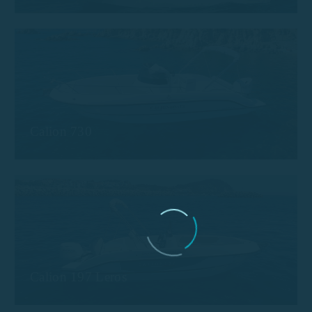
Calion 730
Calion 197 Leros