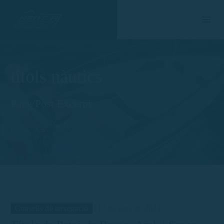
títols nàutics
Page/Post Excerpt
Home
Tag
Consells de navegació
12 de juny de 2024