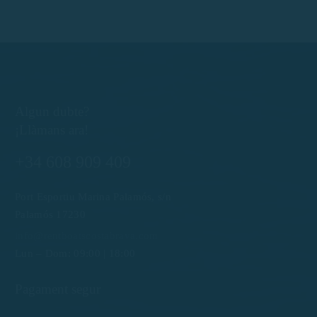
Algun dubte?
¡Llàmans ara!
+34 608 909 409
Port Esportiu Marina Palamós, s/n
Palamós 17230
info@rentboatscostabrava.com
Lun – Dom: 09:00 | 18:00
Pagament segur