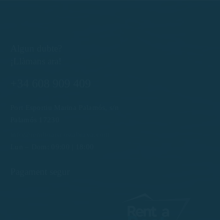
Algun dubte?
¡Llàmans ara!
+34 608 909 409
Port Esportiu Marina Palamós, s/n
Palamós 17230
info@rentboatscostabrava.com
Lun – Dom: 09:00 | 18:00
Pagament segur