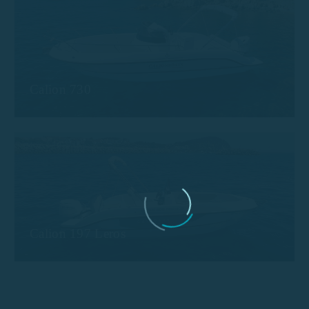
Calion 730
Calion 197 Leros