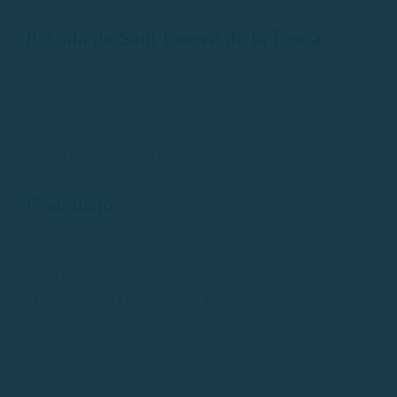
8. Cala de Sant Esteve de la Fosca
Aquesta cala destaca per la seva antiga torre de vigilància,
que afegeix un toc històric al seu bell paisatge natural. La
platja és petita però ofereix excel·lents condicions per a
nedar i relaxar-se sota el sol mediterrani.
Conclusió
Palamós no sols és una destinació de vacances ideal per les
seves belles platges i cales, sinó també per la seva rica
oferta cultural i gastronòmica
. Cada cala té el seu propi
caràcter únic, oferint quelcom especial per a tots els
visitants. Ja sigui que estiguis buscant un lloc per a una
aventura submarina, un racó tranquil per a llegir un llibre,
o simplement un espai segur per a gaudir amb la família,