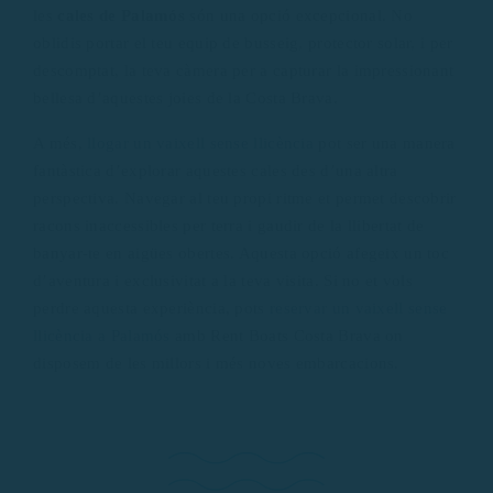
les
cales de Palamós
són una opció excepcional. No
oblidis portar el teu equip de busseig, protector solar, i per
descomptat, la teva càmera per a capturar la impressionant
bellesa d’aquestes joies de la Costa Brava.
A més,
llogar un vaixell sense llicència
pot ser una manera
fantàstica d’explorar aquestes cales des d’una altra
perspectiva. Navegar al teu propi ritme et permet descobrir
racons inaccessibles per terra i gaudir de la llibertat de
banyar-te en aigües obertes. Aquesta opció afegeix un toc
d’aventura i exclusivitat a la teva visita. Si no et vols
perdre aquesta experiència, pots
reservar un vaixell sense
llicència a Palamós
amb Rent Boats Costa Brava on
disposem de les millors i més noves embarcacions.