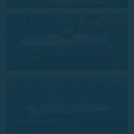
Calion 730
Calion 197 Leros