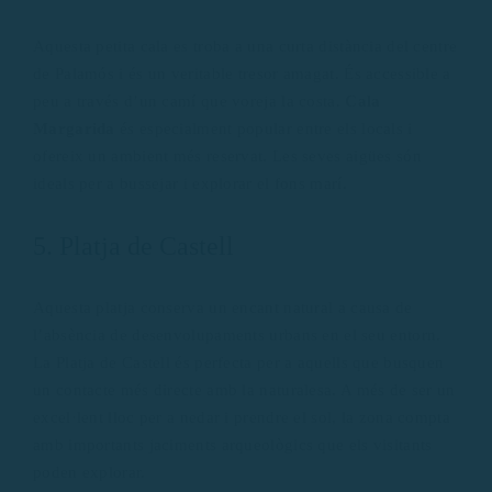
Aquesta petita cala es troba a una curta distància del centre
de Palamós i és un veritable tresor amagat. És accessible a
peu a través d’un camí que voreja la costa.
Cala
Margarida
és especialment popular entre els locals i
ofereix un ambient més reservat. Les seves aigües són
ideals per a bussejar i explorar el fons marí.
5. Platja de Castell
Aquesta platja conserva un encant natural a causa de
l’absència de desenvolupaments urbans en el seu entorn.
La Platja de Castell és perfecta per a aquells que busquen
un contacte més directe amb la naturalesa. A més de ser un
excel·lent lloc per a nedar i prendre el sol, la zona compta
amb importants jaciments arqueològics que els visitants
poden explorar.