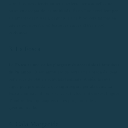
sorra i roques ofereix un retir perfecte per a aquells que
busquen escapar de les multituds. És un lloc excel·lent per
als amants del busseig degut a la rica biodiversitat marina
que es pot observar en les seves aigües clares i poc
profundes.
3. La Fosca
La Fosca és una de les platges més accessibles i familiars
de Palamós
. El seu ampli arc de sorra fina i orada és ideal
per a jocs de platja i activitats familiars. A més, la seva
aigua poc profunda fa que sigui segura per als nens. La
Fosca compta amb bons serveis, incloent-hi dutxes, lloguer
d’ombrel·les i quiosquets on es pot gaudir de la
gastronomia local.
4. Cala Margarida