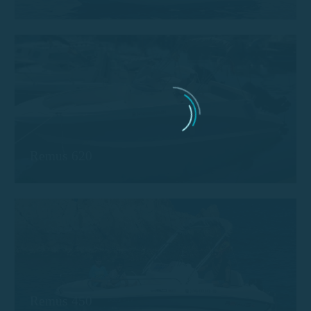
Remus 620
Remus 450