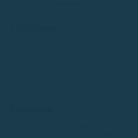
millors
cales que no et pots perdre durant la teva visita a
Palamós
.
1. Cala S’Alguer
Aquesta petita cala és famosa per les seves pintoresques
cases de pescadors que han estat acuradament restaurades.
Les aigües tranquil·les i cristal·lines de
Cala S’Alguer
són
ideals per a nedar i bussejar. La platja està envoltada de
pins que ofereixen ombra natural, fent-la perfecta per a un
dia de pícnic o simplement per a relaxar-se al so de les
ones.
2. Cala Estreta
Cala Estreta és coneguda pel seu ambient tranquil i el seu
paisatge natural gairebé verge. Aquesta estreta platja de