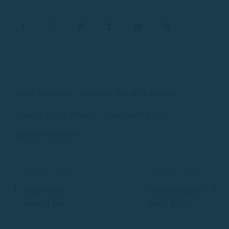
cales Palamós
navegar des de Palamós
platges Costa Brava
rutes amb barca
turisme costaner
Entrada anterior
Següent entrada
Rutes amb
Guia completa
vaixell per
per a llogar un
Palamós
vaixell a