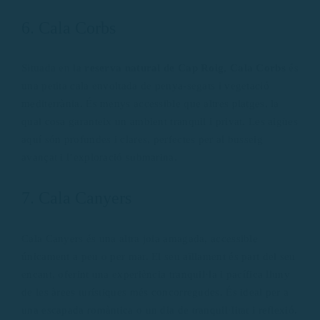
6. Cala Corbs
Situada en la
reserva natural de Cap Roig, Cala Corbs
és
una petita cala envoltada de penya-segats i vegetació
mediterrània. És menys accessible que altres platges, la
qual cosa garanteix un ambient tranquil i privat. Les aigües
aquí són profundes i clares, perfectes per al busseig
avançat i l’exploració submarina.
7. Cala Canyers
Cala Canyers és una altra joia amagada, accessible
únicament a peu o per mar. El seu aïllament és part del seu
encant, oferint una experiència tranquil·la i pacífica lluny
de les àrees turístiques més concorregudes. És ideal per a
una escapada romàntica o un dia de tranquil·litat i reflexió.