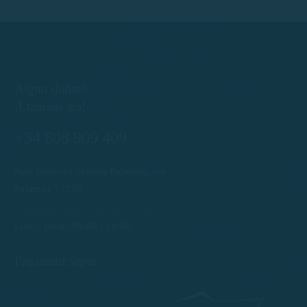
Algun dubte?
¡Llàmans ara!
+34 608 909 409
Port Esportiu Marina Palamós, s/n
Palamós 17230
info@rentboatscostabrava.com
Lun – Dom: 09:00 | 18:00
Pagament segur