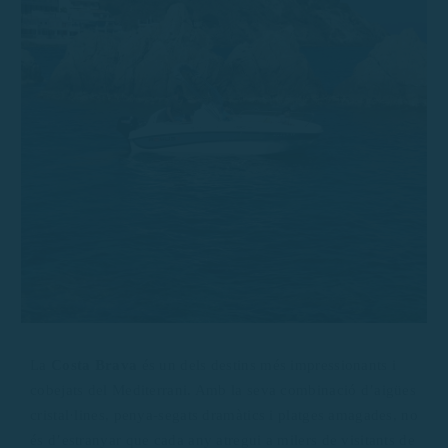
La
Costa Brava
és un dels destins més impressionants i
cobejats del Mediterrani. Amb la seva combinació d’aigües
cristal·lines, penya-segats dramàtics i platges amagades, no
és d’estranyar que cada any atregui a milers de visitants de