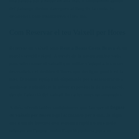
una parada per a nedar en alta mar, o simplement gaudir
del paisatge mentre navegues al llarg de la costa, tu
decideixes com transcorrerà el teu dia.
Com Reservar el teu Vaixell per Hores
Reservar un vaixell amb
Rent a Boats Costa Brava
és un
procés senzill i ràpid. A través de la nostra pàgina web,
pots seleccionar el vaixell que millor s’adapti a les teves
necessitats i el nombre d’hores que desitges gaudir en la
mar. El nostre equip està disponible per a assessorar-te i
ajudar-te a planificar la millor experiència de navegació,
des de l’elecció del vaixell fins a les rutes recomanades.
A més, oferim tarifes competitives que fan que el
lloguer
de vaixell per hores
sigui accessible per a tots. Ja sigui
que estiguis buscant una aventura ràpida o una tarda
relaxant en l’aigua, tenim l’opció perfecta per a tu.