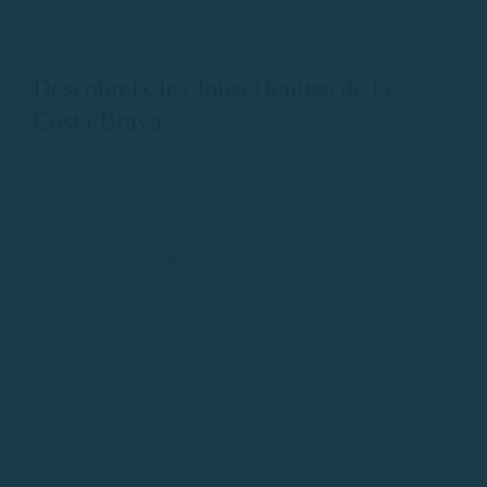
fàcils de manejar i venen equipats amb tot el necessari per
a garantir una experiència segura i agradable.
Descobreix les Joies Ocultes de la
Costa Brava
La
Costa Brava
és coneguda per les seves cales
amagades, platges de sorra daurada i aigües transparents
que només es poden aconseguir amb vaixell. Amb el
nostre servei de
lloguer de vaixell per hores
, tindràs la
llibertat de descobrir aquests racons secrets al teu propi
ritme.
Algunes de les cales més impressionants que pots explorar
inclouen Cala Sa Tuna, Cala Aiguablava, i Cala Giverola.
Cadascuna d’aquestes cales ofereix un entorn únic, des
d’aigües perfectes per fer snorkel fins a platges idíl·liques
on pots fondejar i relaxar-te. A més, durant la temporada