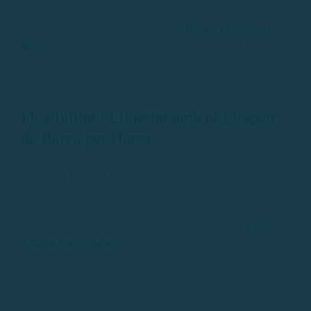
tot el món. Però, quina millor manera d’explorar aquesta
costa icònica que des de la mar? En
Rent a Boats Costa
Brava
, oferim un servei flexible i emocionant de
lloguer
de vaixells
per hores, dissenyat perquè gaudexis d’una
experiència única, adaptada als teus desitjos i necessitats.
Flexibilitat i Llibertat amb el Lloguer
de Barco per Hores
El
lloguer de vaixell
per hores és una opció ideal per als
qui desitgen gaudir d’una escapada ràpida o per a aquells
que prefereixen passar diverses hores navegant i explorant
sense comprometre’s a una jornada completa. En
Rent
a Boats Costa Brava
, entenem que cada client és diferent,
per la qual cosa oferim una àmplia gamma d’opcions de
lloguer de vaixells que s’ajusten a qualsevol itinerari.
Imagina poder sortir a la mar al matí, gaudir d’unes hores