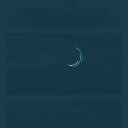
Trimarchi 53s
Remus 620