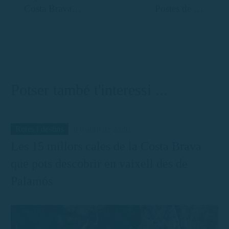
Costa Brava
Postes de sol
amb vaixell
en la Costa
Brava: Viu el
Moment des
del teu Barco
Potser també t'interessi ...
Rutes i destins
9 d'abril de 2026
Les 15 millors cales de la Costa Brava
que pots descobrir en vaixell des de
Palamós