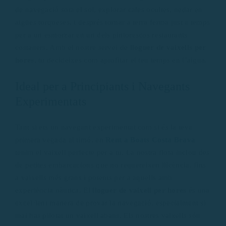
de navegació sota el sol, explorar cales ocultes, nedar en
aigües turqueses, i després tornar a terra ferma just a temps
per a un esmorzar en un dels pintorescos restaurants
costaners. Amb el nostre servei de
lloguer de vaixells
per
hores
, tu decideixes com aprofitar el teu temps en l’aigua.
Ideal per a Principiants i Navegants
Experimentats
Tant si ets un navegant experimentat com si és la teva
primera vegada al timó, en
Rent a Boats Costa Brava
tenim el vaixell perfecte per a tu. La nostra flota inclou des
de petites embarcacions que no requereixen llicència, fins
a vaixells més grans i potents per a aquells amb
experiència nàutica. El
lloguer de vaixell per hores
és una
excel·lent manera de provar la navegació, especialment si
mai has pilotat un vaixell abans. Els nostres vaixells són