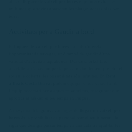
alta, el
lloguer de vaixell per hores
et permet evitar les
multituds que sovint abarroten les platges accessibles per
terra.
Activitats per a Gaudir a bord
El
lloguer de vaixell per hores
no sols t’ofereix
l’oportunitat de navegar, sinó també de gaudir d’una
varietat d’activitats aquàtiques. Des de snorkel fins
a paddle surf, passant per la pesca o simplement prendre el
sol en la coberta, les possibilitats són infinites. En
Rent
a Boats Costa Brava
, podem equipar el teu vaixell amb
l’equip necessari per a aquestes activitats, assegurant que
aprofitis al màxim el teu temps en l’aigua.
A més, una dels grans avantatges de
llogar un vaixell per
hores
és la possibilitat de personalitzar el teu itinerari. Ja
sigui que desitgis passar temps en una cala tranquil·la, fer