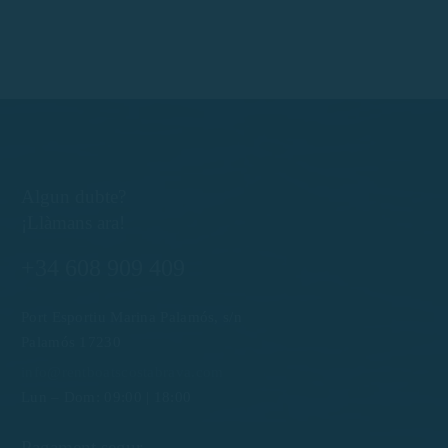
Algun dubte?
¡Llàmans ara!
+34 608 909 409
Port Esportiu Marina Palamós, s/n
Palamós 17230
info@rentboatscostabrava.com
Lun – Dom: 09:00 | 18:00
Pagament segur