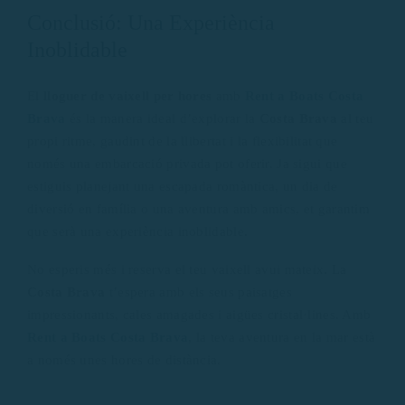
Conclusió: Una Experiència
Inoblidable
El
lloguer de vaixell per hores
amb
Rent a Boats Costa
Brava
és la manera ideal d’explorar la
Costa Brava
al teu
propi ritme, gaudint de la llibertat i la flexibilitat que
només una embarcació privada pot oferir. Ja sigui que
estiguis planejant una escapada romàntica, un dia de
diversió en família o una aventura amb amics, et garantim
que serà una experiència inoblidable.
No esperis més i reserva el teu vaixell avui mateix. La
Costa Brava
t’espera amb els seus paisatges
impressionants, cales amagades i aigües cristal·lines. Amb
Rent a Boats Costa Brava
, la teva aventura en la mar està
a només unes hores de distància.