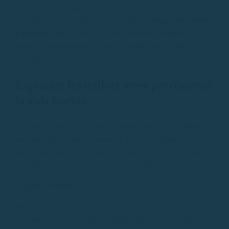
que combina platges de somni i un entorn ideal per a
activitats com el snorkel i el busseig. En
llogar un vaixell
a Palamós
, tindràs accés a zones marines protegides i
cales poc freqüentades on podràs gaudir de la natura en
estat pur.
Explorant les millors àrees per observar
la vida marina
Si cerques descobrir la riquesa marina de la Costa Brava,
navegar amb vaixell et permetrà arribar a alguns dels llocs
més impressionants que aquesta regió té per oferir. Aquí
tens algunes de les millors àrees per explorar.
1. Cala S’Alguer
Aquesta cala pintoresca és un paradís per als amants de
l’snorkel. Les seves aigües cristal·lines i poc profundes