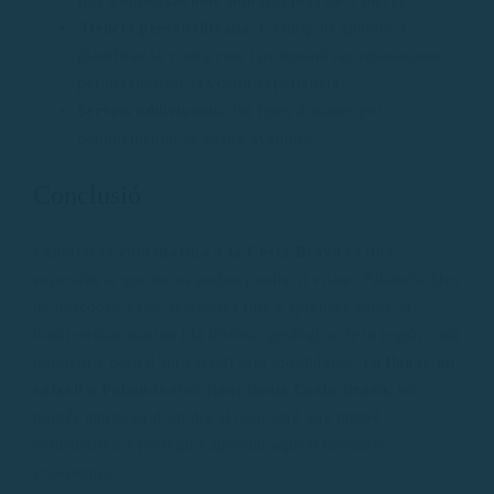
fins a
embarcacions amb llicència
de 8 places.
Atenció personalitzada
: L’equip us ajudarà a
planificar la vostra ruta i us donarà recomanacions
per maximitzar la vostra experiència.
Serveis addicionals
: Tot tipus d’extres per
complementar la vostra aventura.
Conclusió
Explorar la
vida marina a la Costa Brava
és una
experiència que no us podeu perdre si visites Palamós. Des
de descobrir cales amagades fins a aprendre sobre la
biodiversitat marina i la història geològica de la regió, cada
moment a bord d´un vaixell serà inoblidable. En
llogar un
vaixell a Palamós
amb
Rent Boats Costa Brava
, no
només gaudireu d’un dia al mar, sinó que també
contribuireu a protegir i apreciar aquest increïble
ecosistema.