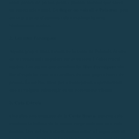
estan plenes de peixos petits i plantes marines que creen
un espectacle visual. En
llogar un vaixell a Palamós
, pots
ancorar a prop d’aquesta cala i explorar la seva
biodiversitat marina.
2. Les Illes Formigues
Aquest grup d’illots davant de la costa de Palamós és una
de les zones més populars per al busseig i l’observació
marina. Les aigües que envolten les
Illes Formigues
són
llar d’espècies com ara cavallets de mar, pops i bancs de
peixos. És un lloc ideal per a bussejadors experimentats
que es vulguin submergir en un ecosistema vibrant.
3. Cala Estreta
Una altra joia amagada de la
Costa Brava
, aquesta cala
combina la bellesa de la natura verge amb una rica vida
marina. Des del teu vaixell, podeu saltar a l’aigua amb el
vostre equip de snorkel i gaudir d’un món submarí ple de