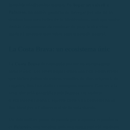
increïble biodiversitat marina. En
llogar un vaixell a
Palamós
, no només gaudiràs de navegar per una de les
destinacions més belles de la Mediterrània, sinó que també
tindràs l’oportunitat de conèixer de prop la rica vida
marina i aprendre més sobre aquest paradís natural.
La Costa Brava: un ecosistema únic
La
Costa Brava
és coneguda per ser un enclavament
natural únic. Les seves aigües tenen una rica biodiversitat
que inclou peixos de colors, estrelles de mar, eriçons i, de
vegades, fins i tot dofins i tortugues marines. Gràcies a la
seva ubicació geogràfica privilegiada i la varietat
d’ecosistemes marins, aquesta costa s’ha convertit en un
lloc ideal per a l’observació de la vida marina.
Un dels millors punts de partida per a aquesta experiència
és
Palamós
, una localitat amb una llarga tradició marinera