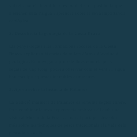
vaixell, podràs identificar les praderies de posidònia que
s’estenen sota l’aigua i aprendre sobre la seva importància
ecològica.
2. Descobreix la geologia de la Costa Brava
Els penya-segats i les formacions rocoses de la
Costa
Brava
expliquen històries de milers d’anys d’evolució
geològica. En navegar a prop de llocs com els penya-
segats de Cap Roig, podreu observar com el vent i l’aigua
han esculpit aquestes increïbles estructures.
3. Aprèn sobre la història de Palamós
La tradició marinera de
Palamós
es remunta segles enrere.
Pots combinar la teva experiència amb vaixell amb una
visita al Museu de la Pesca, situat al port, per descobrir
més sobre les tècniques de pesca tradicionals i la vida dels
pescadors locals.