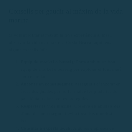
Consells per gaudir al màxim de la vida
marina
Si vols aprofitar al màxim la teva experiència al mar i
observar la vida marina de la
Costa Brava
, aquí tens
alguns consells útils:
Equip de snorkel o busseig
: Porta amb tu un bon
equip de snorkel o busseig per explorar el fons marí
amb claredat.
Ancorar en zones segures
: Assegura’t d’ancorar en
àrees designades per no fer malbé les praderies de
posidònia o altres zones protegides.
Respectar la vida marina
: Observa els animals des
d’una distància segura i evita tocar-los o molestar-
los.
Consulta a experts locals
: Algunes empreses de