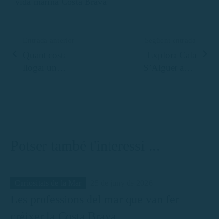
vida marina Costa Brava
Entrada anterior
Següent entrada
Quant costa
Explora Cala
llogar un
S’Alguer amb
vaixell a
vaixell: natura,
Palamós?
història i
Comparativa
aventura amb
de preus i
Rent Boat
serveis
Costa Brava
Potser també t'interessi ...
Curiositats de la Mar
25 de juny de 2026
Les professions del mar que van fer
créixer la Costa Brava