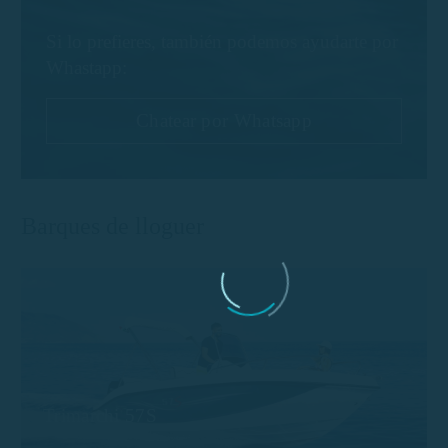
Si lo prefieres, también podemos ayudarte por
Whastapp:
Chatear por Whatsapp
Barques de lloguer
Trimarchi 57S