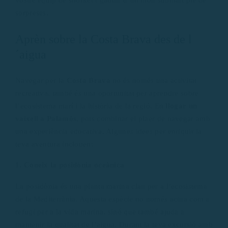
sorpreses.
Aprèn sobre la Costa Brava des de l
´aigua
Navegar per la
Costa Brava
no és només una activitat
recreativa, també és una oportunitat per aprendre sobre
l’ecosistema marí i la història de la regió. En
llogar un
vaixell a Palamós
, pots combinar el plaer de navegar amb
una experiència educativa. Algunes idees per enriquir la
teva aventura inclouen:
1. Coneix la posidònia oceànica
La posidònia és una planta marina clau per a l’ecosistema
de la Mediterrània. Aquesta espècie no només actua com a
refugi per a la vida marina, sinó que també ajuda a
mantenir la qualitat de l’aigua. Durant la teva excursió amb