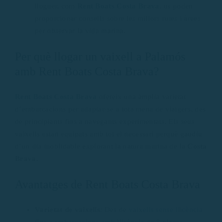
lloguer, com
Rent Boats Costa Brava
, us poden
proporcionar consells sobre les millors rutes i àrees
per observar la vida marina.
Per què llogar un vaixell a Palamós
amb Rent Boats Costa Brava?
Rent Boats Costa Brava
ofereix una àmplia varietat
d’embarcacions per adaptar-se a tota mena de viatgers, des
de principiants fins a navegants experimentats. Els seus
vaixells estan equipats amb tot el necessari perquè gaudiu
d’un dia inoblidable explorant la natura marina de la
Costa
Brava
.
Avantatges de Rent Boats Costa Brava
Varietat de vaixells
: Des de
vaixells sense llicència