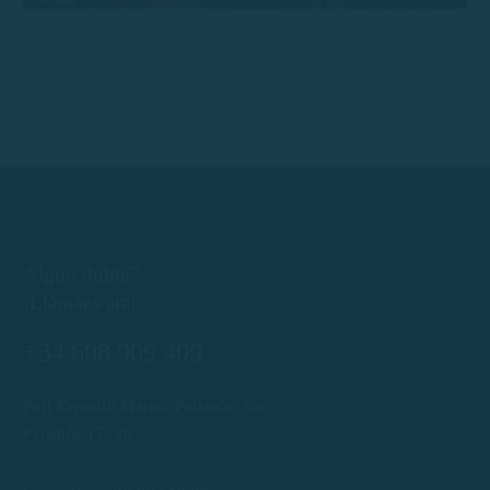
Algun dubte?
¡Llàmans ara!
+34 608 909 409
Port Esportiu Marina Palamós, s/n
Palamós 17230
info@rentboatscostabrava.com