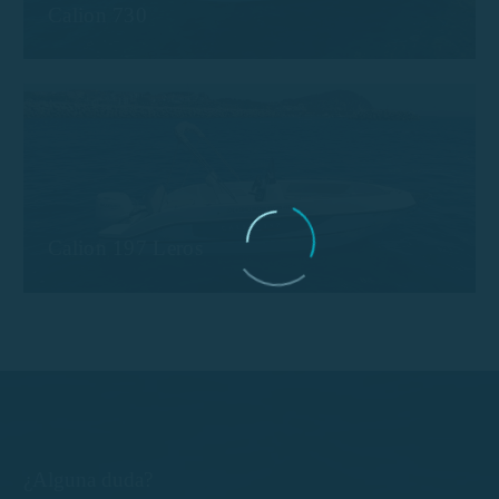
Calion 730
Calion 197 Leros
¿Alguna duda?