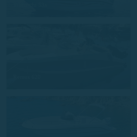
Trimarchi 53s
Remus 620